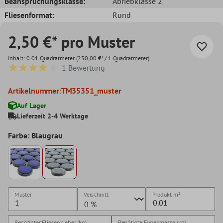
Beanspruchungsklasse:
Abriebklasse 2
Fliesenformat:
Rund
2,50 €* pro Muster
Inhalt:
0.01 Quadratmeter
(250,00 €* / 1 Quadratmeter)
1 Bewertung
Durchschnittliche Bewertung von 4 von 5 Sternen
Artikelnummer:
TM35351_muster
Auf Lager
Lieferzeit 2-4 Werktage
Farbe: Blaugrau
Muster
Verschnitt
Produkt
m²
Benötigter Fliesenkleber (kg)
Benötigte Fugenmasse (kg)