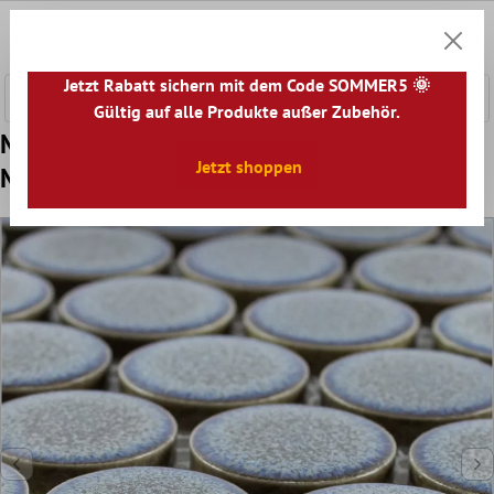
nhalt springen
0
Warenk
Jetzt Rabatt sichern mit dem Code SOMMER5 🌞
Gültig auf alle Produkte außer Zubehör.
Muster von Keramik Knopf Mosaikfliesen
Jetzt shoppen
Mission Blaugrau