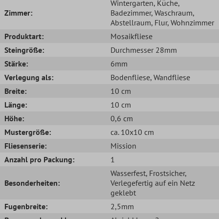
Wintergarten
, Küche
,
Zimmer:
Badezimmer
, Waschraum
,
Abstellraum
, Flur
, Wohnzimmer
Produktart:
Mosaikfliese
Steingröße:
Durchmesser 28mm
Stärke:
6mm
Verlegung als:
Bodenfliese
, Wandfliese
Breite:
10 cm
Länge:
10 cm
Höhe:
0,6 cm
Mustergröße:
ca. 10x10 cm
Fliesenserie:
Mission
Anzahl pro Packung:
1
Wasserfest
, Frostsicher
,
Besonderheiten:
Verlegefertig auf ein Netz
geklebt
Fugenbreite:
2,5mm