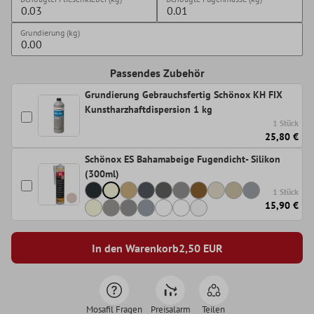
Grundierung (kg)
Passendes Zubehör
Grundierung Gebrauchsfertig Schönox KH FIX
Kunstharzhaftdispersion 1 kg
1 Stück
25,80 €
Schönox ES Bahamabeige Fugendicht- Silikon
(300ml)
1 Stück
15,90 €
In den Warenkorb
2,50
EUR
Mosafil Fragen
Preisalarm
Teilen