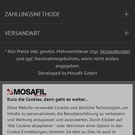
ZAHLUNGSMETHODE
VERSANDART
* Alle Preise inkl. gesetzl. Mehrwertsteuer zzgl.
Versandkosten
und ggf. Nachnahmegebühren, wenn nicht anders
angegeben.
Developed by Mosafil GmbH
Kurz die Cookies, dann geht es weiter...
Diese Website verwendet Cookies und ähnliche Technologien, um
Inhalte zu personalisieren, die Benutzererfahrung zu verbessern
und Werbung anzupassen und auszuwerten. Durch Klicken auf
"Alle Cookies akzeptieren " oder Aktivieren einer Option in den
Cookie-Einstellungen, stimmen Sie dem zu. Dies ist auch in