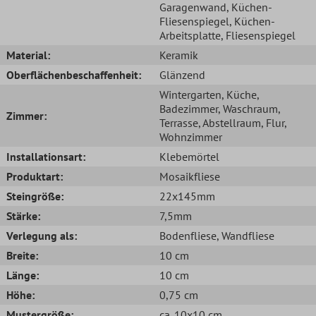
Garagenwand
, Küchen-
Fliesenspiegel
, Küchen-
Arbeitsplatte
, Fliesenspiegel
Material:
Keramik
Oberflächenbeschaffenheit:
Glänzend
Wintergarten
, Küche
,
Badezimmer
, Waschraum
,
Zimmer:
Terrasse
, Abstellraum
, Flur
,
Wohnzimmer
Installationsart:
Klebemörtel
Produktart:
Mosaikfliese
Steingröße:
22x145mm
Stärke:
7,5mm
Verlegung als:
Bodenfliese
, Wandfliese
Breite:
10 cm
Länge:
10 cm
Höhe:
0,75 cm
Mustergröße:
ca. 10x10 cm