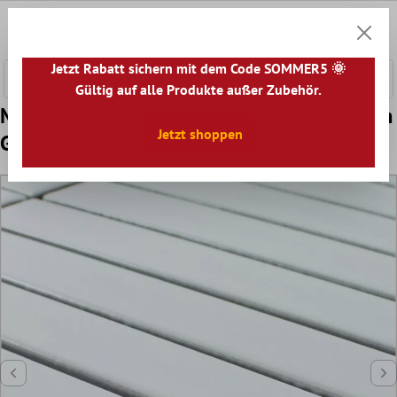
nhalt springen
0
Warenk
Jetzt Rabatt sichern mit dem Code SOMMER5 🌞
Gültig auf alle Produkte außer Zubehör.
Muster von Keramik Mosaik Fliesen Durham
Jetzt shoppen
Glänzend Weiß