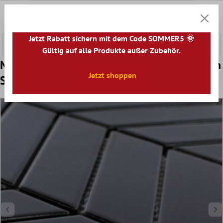
nhalt springen
0
Warenk
Jetzt Rabatt sichern mit dem Code SOMMER5 🌞
Gültig auf alle Produkte außer Zubehör.
Muster von Keramik Mosaik Fliesen Elbistan
Jetzt shoppen
Schwarz Matt