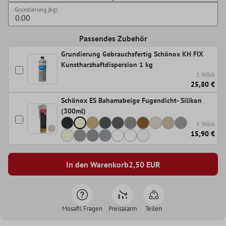
Grundierung (kg)
Passendes Zubehör
Grundierung Gebrauchsfertig Schönox KH FIX
Kunstharzhaftdispersion 1 kg
1 Stück
25,80 €
Schönox ES Bahamabeige Fugendicht- Silikon
(300ml)
1 Stück
15,90 €
In den Warenkorb
2,50
EUR
Mosafil Fragen
Preisalarm
Teilen