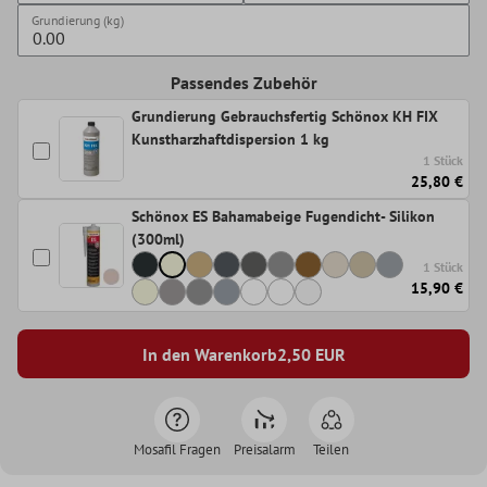
Grundierung (kg)
Passendes Zubehör
Grundierung Gebrauchsfertig Schönox KH FIX
Kunstharzhaftdispersion 1 kg
1 Stück
25,80 €
Schönox ES Bahamabeige Fugendicht- Silikon
(300ml)
1 Stück
15,90 €
In den Warenkorb
2,50
EUR
Mosafil Fragen
Preisalarm
Teilen