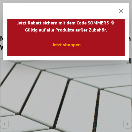
nhalt springen
0
Warenk
Jetzt Rabatt sichern mit dem Code SOMMER5 🌞
Gültig auf alle Produkte außer Zubehör.
Muster von Keramik Mosaik Fliesen Elbistan
Jetzt shoppen
Weiß Matt