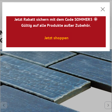
nhalt springen
0
Warenk
Jetzt Rabatt sichern mit dem Code SOMMER5 🌞
Gültig auf alle Produkte außer Zubehör.
Muster von Keramik Mosaikfliese Bangor
Jetzt shoppen
Glänzend Türkis Rechteck