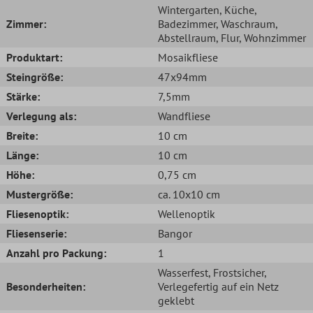
Wintergarten
, Küche
,
Zimmer:
Badezimmer
, Waschraum
,
Abstellraum
, Flur
, Wohnzimmer
Produktart:
Mosaikfliese
Steingröße:
47x94mm
Stärke:
7,5mm
Verlegung als:
Wandfliese
Breite:
10 cm
Länge:
10 cm
Höhe:
0,75 cm
Mustergröße:
ca. 10x10 cm
Fliesenoptik:
Wellenoptik
Fliesenserie:
Bangor
Anzahl pro Packung:
1
Wasserfest
, Frostsicher
,
Besonderheiten:
Verlegefertig auf ein Netz
geklebt