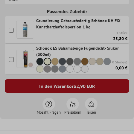
Passendes Zubehör
Grundierung Gebrauchsfertig Schönox KH FIX
Kunstharzhaftdispersion 1 kg
1 Stück
25,80 €
Schönox ES Bahamabeige Fugendicht- Silikon
(300ml)
0 Stück(e)
0,00 €
In den Warenkorb
2,90
EUR
Mosafil Fragen
Preisalarm
Teilen