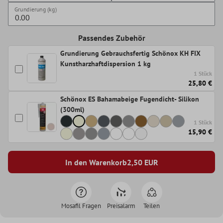
Grundierung (kg)
Passendes Zubehör
Grundierung Gebrauchsfertig Schönox KH FIX
Kunstharzhaftdispersion 1 kg
1 Stück
25,80 €
Schönox ES Bahamabeige Fugendicht- Silikon
(300ml)
1 Stück
15,90 €
In den Warenkorb
2,50
EUR
Mosafil Fragen
Preisalarm
Teilen