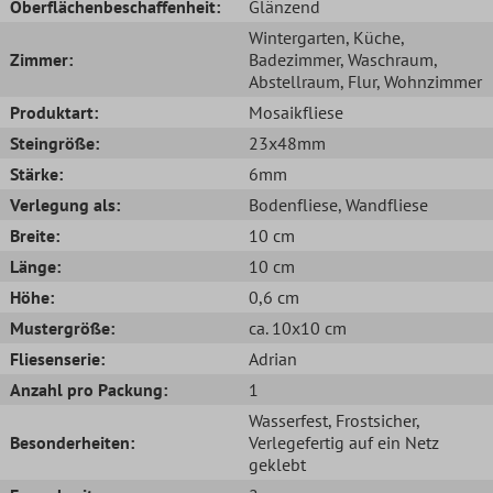
Oberflächenbeschaffenheit:
Glänzend
Wintergarten
, Küche
,
Zimmer:
Badezimmer
, Waschraum
,
Abstellraum
, Flur
, Wohnzimmer
Produktart:
Mosaikfliese
Steingröße:
23x48mm
Stärke:
6mm
Verlegung als:
Bodenfliese
, Wandfliese
Breite:
10 cm
Länge:
10 cm
Höhe:
0,6 cm
Mustergröße:
ca. 10x10 cm
Fliesenserie:
Adrian
Anzahl pro Packung:
1
Wasserfest
, Frostsicher
,
Besonderheiten:
Verlegefertig auf ein Netz
geklebt