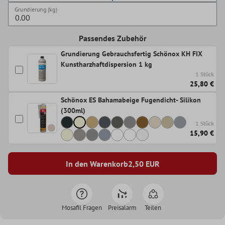
Grundierung (kg)
Passendes Zubehör
Grundierung Gebrauchsfertig Schönox KH FIX
Kunstharzhaftdispersion 1 kg
1 Stück
25,80 €
Schönox ES Bahamabeige Fugendicht- Silikon
(300ml)
1 Stück
15,90 €
In den Warenkorb
2,50
EUR
Mosafil Fragen
Preisalarm
Teilen