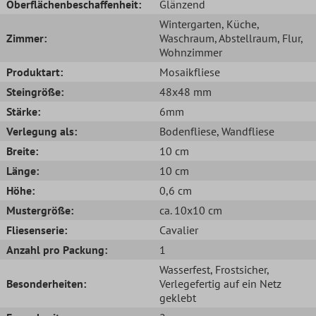
Oberflächenbeschaffenheit:
Glänzend
Wintergarten
, Küche
,
Zimmer:
Waschraum
, Abstellraum
, Flur
,
Wohnzimmer
Produktart:
Mosaikfliese
Steingröße:
48x48 mm
Stärke:
6mm
Verlegung als:
Bodenfliese
, Wandfliese
Breite:
10 cm
Länge:
10 cm
Höhe:
0,6 cm
Mustergröße:
ca. 10x10 cm
Fliesenserie:
Cavalier
Anzahl pro Packung:
1
Wasserfest
, Frostsicher
,
Besonderheiten:
Verlegefertig auf ein Netz
geklebt