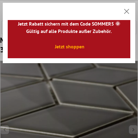
nhalt springen
0
Warenk
Jetzt Rabatt sichern mit dem Code SOMMER5 🌞
Gültig auf alle Produkte außer Zubehör.
Muster von Keramik Mosaikfliesen Cavalier
Jetzt shoppen
3D Würfel Schwarz Glänzend