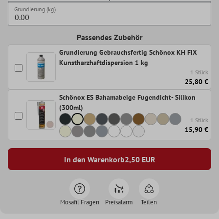
Grundierung (kg)
Passendes Zubehör
Grundierung Gebrauchsfertig Schönox KH FIX
Kunstharzhaftdispersion 1 kg
1 Stück
25,80 €
Schönox ES Bahamabeige Fugendicht- Silikon
(300ml)
1 Stück
15,90 €
In den Warenkorb
2,50
EUR
Mosafil Fragen
Preisalarm
Teilen