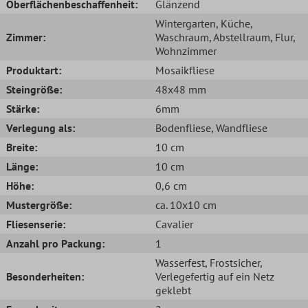
Oberflächenbeschaffenheit:
Glänzend
Wintergarten
, Küche
,
Zimmer:
Waschraum
, Abstellraum
, Flur
,
Wohnzimmer
Produktart:
Mosaikfliese
Steingröße:
48x48 mm
Stärke:
6mm
Verlegung als:
Bodenfliese
, Wandfliese
Breite:
10 cm
Länge:
10 cm
Höhe:
0,6 cm
Mustergröße:
ca. 10x10 cm
Fliesenserie:
Cavalier
Anzahl pro Packung:
1
Wasserfest
, Frostsicher
,
Besonderheiten:
Verlegefertig auf ein Netz
geklebt