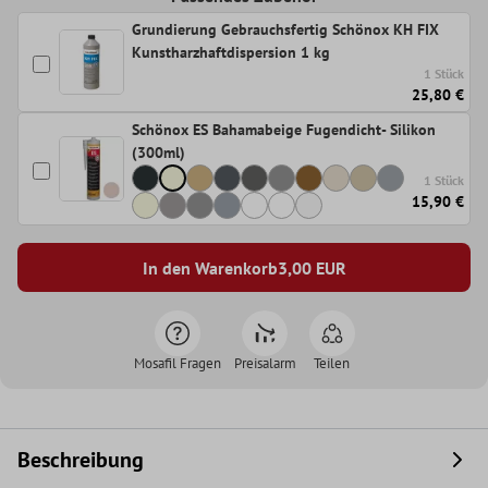
Grundierung Gebrauchsfertig Schönox KH FIX
Kunstharzhaftdispersion 1 kg
1 Stück
25,80 €
Schönox ES Bahamabeige Fugendicht- Silikon
(300ml)
1 Stück
15,90 €
In den Warenkorb
3,00
EUR
Mosafil Fragen
Preisalarm
Teilen
Beschreibung