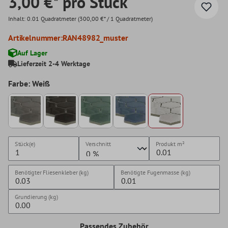
3,00 €* pro Stück
Inhalt:
0.01 Quadratmeter
(300,00 €* / 1 Quadratmeter)
Artikelnummer:
RAN48982_muster
Auf Lager
Lieferzeit 2-4 Werktage
Farbe: Weiß
Stück(e)
Verschnitt
Produkt
m²
Benötigter Fliesenkleber (kg)
Benötigte Fugenmasse (kg)
Grundierung (kg)
Passendes Zubehör