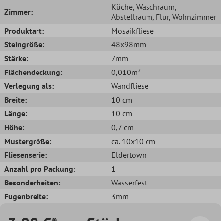
Küche
, Waschraum
,
Zimmer:
Abstellraum
, Flur
, Wohnzimmer
Produktart:
Mosaikfliese
Steingröße:
48x98mm
Stärke:
7mm
Flächendeckung:
0,010m²
Verlegung als:
Wandfliese
Breite:
10 cm
Länge:
10 cm
Höhe:
0,7 cm
Mustergröße:
ca. 10x10 cm
Fliesenserie:
Eldertown
Anzahl pro Packung:
1
Besonderheiten:
Wasserfest
Fugenbreite:
3mm