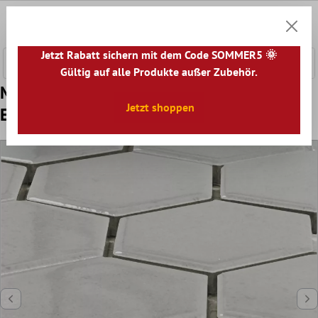
nhalt springen
0
Warenk
Jetzt Rabatt sichern mit dem Code SOMMER5 🌞
Gültig auf alle Produkte außer Zubehör.
Muster von Keramik Mosaikfliesen
Jetzt shoppen
Eldertown Hexagon Weiß