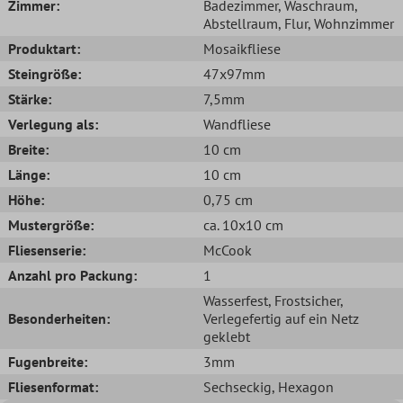
Zimmer:
Badezimmer
, Waschraum
,
Abstellraum
, Flur
, Wohnzimmer
Produktart:
Mosaikfliese
Steingröße:
47x97mm
Stärke:
7,5mm
Verlegung als:
Wandfliese
Breite:
10 cm
Länge:
10 cm
Höhe:
0,75 cm
Mustergröße:
ca. 10x10 cm
Fliesenserie:
McCook
Anzahl pro Packung:
1
Wasserfest
, Frostsicher
,
Besonderheiten:
Verlegefertig auf ein Netz
geklebt
Fugenbreite:
3mm
Fliesenformat:
Sechseckig
, Hexagon