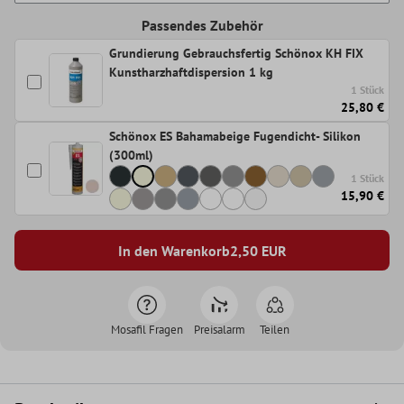
Passendes Zubehör
Grundierung Gebrauchsfertig Schönox KH FIX
Kunstharzhaftdispersion 1 kg
1 Stück
25,80 €
Schönox ES Bahamabeige Fugendicht- Silikon
(300ml)
1 Stück
15,90 €
In den Warenkorb
2,50
EUR
Mosafil Fragen
Preisalarm
Teilen