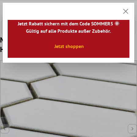
nhalt springen
0
Warenk
Jetzt Rabatt sichern mit dem Code SOMMER5 🌞
Gültig auf alle Produkte außer Zubehör.
Muster von Keramik Mosaikfliesen McCook
Jetzt shoppen
Hexagon Lang Weiß