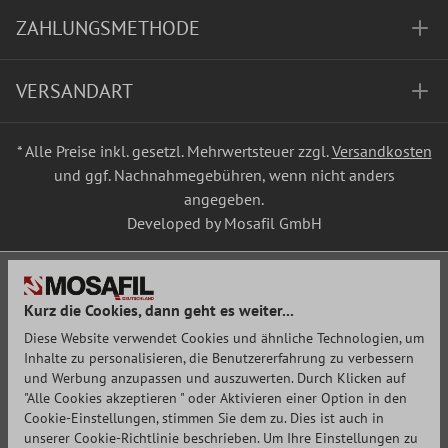
ZAHLUNGSMETHODE
VERSANDART
* Alle Preise inkl. gesetzl. Mehrwertsteuer zzgl.
Versandkosten
und ggf. Nachnahmegebühren, wenn nicht anders
angegeben.
Developed by Mosafil GmbH
Kurz die Cookies, dann geht es weiter...
Diese Website verwendet Cookies und ähnliche Technologien, um
Inhalte zu personalisieren, die Benutzererfahrung zu verbessern
und Werbung anzupassen und auszuwerten. Durch Klicken auf
"Alle Cookies akzeptieren " oder Aktivieren einer Option in den
Cookie-Einstellungen, stimmen Sie dem zu. Dies ist auch in
unserer Cookie-Richtlinie beschrieben. Um Ihre Einstellungen zu