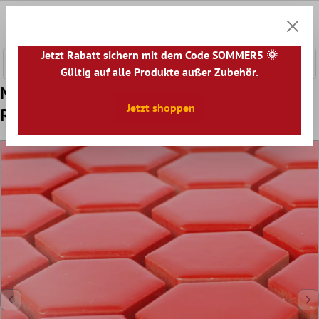
nhalt springen
0
Warenk
Jetzt Rabatt sichern mit dem Code SOMMER5 🌞
Gültig auf alle Produkte außer Zubehör.
Muster von Keramik Mosaikfliesen Zenon
Jetzt shoppen
Rot Glänzend