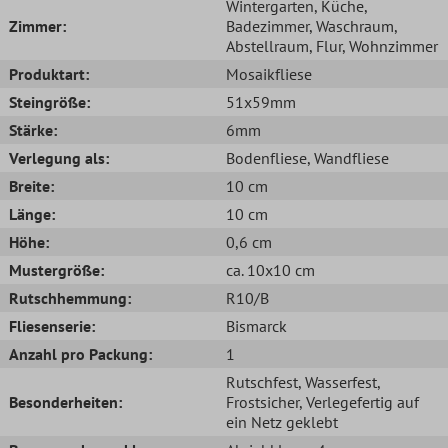
Wintergarten
, Küche
,
Zimmer:
Badezimmer
, Waschraum
,
Abstellraum
, Flur
, Wohnzimmer
Produktart:
Mosaikfliese
Steingröße:
51x59mm
Stärke:
6mm
Verlegung als:
Bodenfliese
, Wandfliese
Breite:
10 cm
Länge:
10 cm
Höhe:
0,6 cm
Mustergröße:
ca. 10x10 cm
Rutschhemmung:
R10/B
Fliesenserie:
Bismarck
Anzahl pro Packung:
1
Rutschfest
, Wasserfest
,
Besonderheiten:
Frostsicher
, Verlegefertig auf
ein Netz geklebt