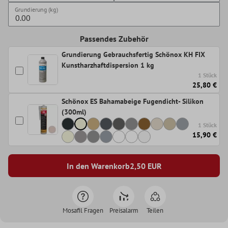
Grundierung (kg)
Passendes Zubehör
Grundierung Gebrauchsfertig Schönox KH FIX
Kunstharzhaftdispersion 1 kg
1 Stück
25,80 €
Schönox ES Bahamabeige Fugendicht- Silikon
(300ml)
1 Stück
15,90 €
In den Warenkorb
2,50
EUR
Mosafil Fragen
Preisalarm
Teilen