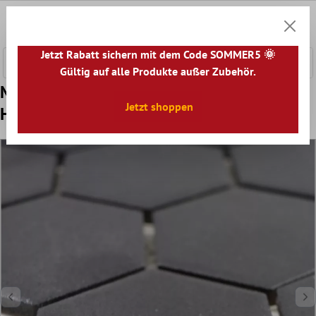
nhalt springen
0
Warenk
Jetzt Rabatt sichern mit dem Code SOMMER5 🌞
Gültig auf alle Produkte außer Zubehör.
Muster von Keramikmosaik Bismarck R10B
Jetzt shoppen
Hexagon Schwarz H51