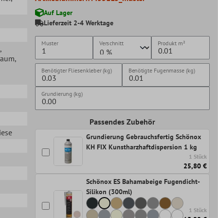
Auf Lager
Lieferzeit 2-4 Werktage
Muster
Verschnitt
Produkt
m²
,
raum
,
Benötigter Fliesenkleber (kg)
Benötigte Fugenmasse (kg)
Grundierung (kg)
Passendes Zubehör
iese
Grundierung Gebrauchsfertig Schönox
KH FIX Kunstharzhaftdispersion 1 kg
1 Stück
25,80 €
Schönox ES Bahamabeige Fugendicht-
Silikon (300ml)
1 Stück