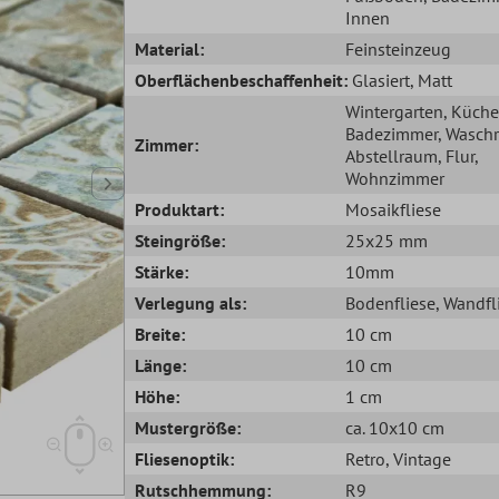
Innen
Material:
Feinsteinzeug
Oberflächenbeschaffenheit:
Glasiert
, Matt
Wintergarten
, Küche
Badezimmer
, Wasch
Zimmer:
Abstellraum
, Flur
,
Wohnzimmer
Produktart:
Mosaikfliese
Steingröße:
25x25 mm
Stärke:
10mm
Verlegung als:
Bodenfliese
, Wandfl
Breite:
10 cm
Länge:
10 cm
Höhe:
1 cm
Mustergröße:
ca. 10x10 cm
Fliesenoptik:
Retro
, Vintage
Rutschhemmung:
R9