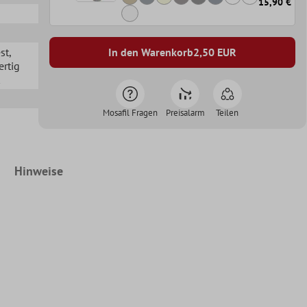
15,90 €
st
,
In den Warenkorb
2,50
EUR
ertig
Mosafil Fragen
Preisalarm
Teilen
Hinweise