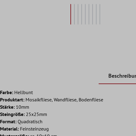
Beschreibu
Farbe:
Hellbunt
Produktart:
Mosaikfliese, Wandfliese, Bodenfliese
Stärke:
10mm
Steingröße:
25x25mm
Format:
Quadratisch
Material:
Feinsteinzeug
Mustergröße:
ca. 10x10 cm