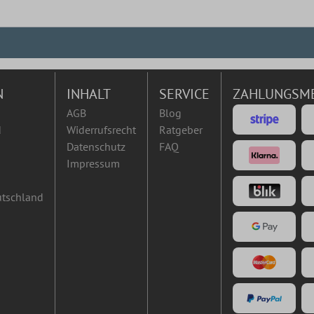
N
INHALT
SERVICE
ZAHLUNGSM
AGB
Blog
d
Widerrufsrecht
Ratgeber
Datenschutz
FAQ
Impressum
utschland