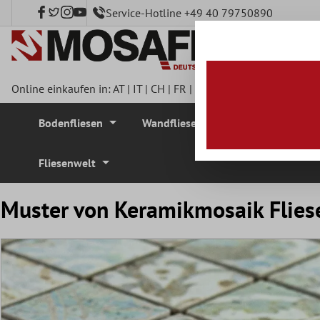
Service-Hotline +49 40 79750890
nhalt springen
Online einkaufen in:
AT
|
IT
|
CH
|
FR
|
DE
|
UK
|
CZ
|
SE
|
DK
|
BE
Bodenfliesen
Wandfliesen
Mosaikfliesen
Fliesenwelt
Muster von Keramikmosaik Flies