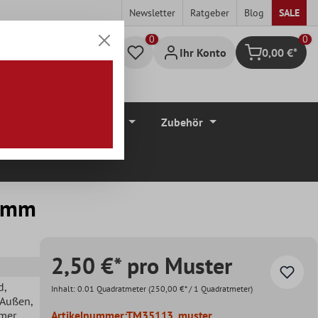
Newsletter
Ratgeber
Blog
SALE
0
Ihr Konto
0,00 €*
Warenkorb
düre
Bodenbeläge
Zubehör
25mm
2,50 €* pro Muster
d
,
Inhalt:
0.01 Quadratmeter
(250,00 €* / 1 Quadratmeter)
, Außen
,
mer
,
Artikelnummer:
TM35113_muster