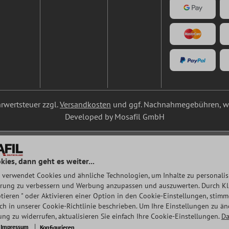
ehrwertsteuer zzgl.
Versandkosten
und ggf. Nachnahmegebühren, we
Developed by Mosafil GmbH
kies, dann geht es weiter...
 verwendet Cookies und ähnliche Technologien, um Inhalte zu personalisi
rung zu verbessern und Werbung anzupassen und auszuwerten. Durch Klic
tieren " oder Aktivieren einer Option in den Cookie-Einstellungen, stim
auch in unserer Cookie-Richtlinie beschrieben. Um Ihre Einstellungen zu ä
ng zu widerrufen, aktualisieren Sie einfach Ihre Cookie-Einstellungen.
Da
Impressum
Konfigurieren