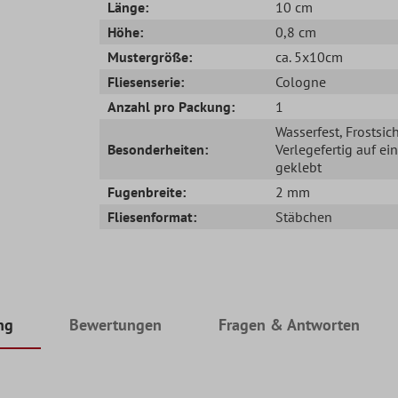
Länge:
10 cm
Höhe:
0,8 cm
Mustergröße:
ca. 5x10cm
Fliesenserie:
Cologne
Anzahl pro Packung:
1
Wasserfest
, Frostsic
Besonderheiten:
Verlegefertig auf ei
geklebt
Fugenbreite:
2 mm
Fliesenformat:
Stäbchen
ng
Bewertungen
Fragen & Antworten