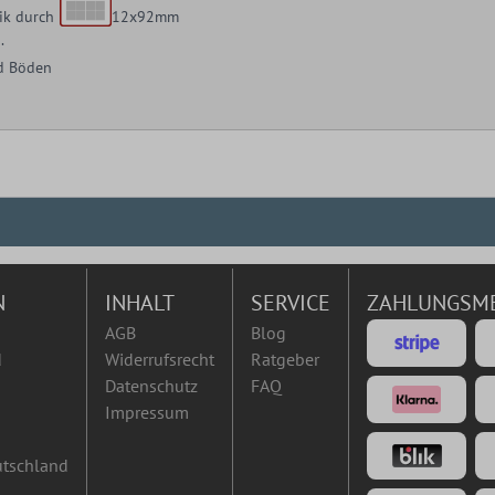
ik durch
12x92mm
.
nd Böden
N
INHALT
SERVICE
ZAHLUNGSM
AGB
Blog
d
Widerrufsrecht
Ratgeber
Datenschutz
FAQ
Impressum
utschland