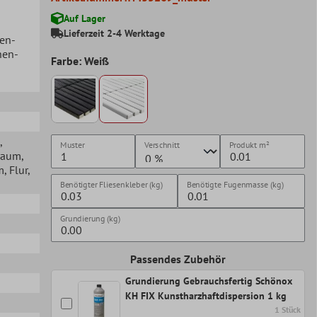
Auf Lager
Lieferzeit 2-4 Werktage
hen-
hen-
Farbe: Weiß
,
Muster
Verschnitt
Produkt
m²
raum
,
m
, Flur
,
Benötigter Fliesenkleber (kg)
Benötigte Fugenmasse (kg)
Grundierung (kg)
Passendes Zubehör
Grundierung Gebrauchsfertig Schönox
KH FIX Kunstharzhaftdispersion 1 kg
1 Stück