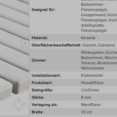
Badezimmer-
Geeignet für:
Fliesenspiegel
,
Garagenwand
, Küc
Fliesenspiegel
, Küc
Arbeitsplatte
,
Fliesenspiegel
Material:
Keramik
Oberflächenbeschaffenheit:
Glasiert
, Glänzend
Wintergarten
, Küche
Badezimmer
, Wasch
Zimmer:
Terrasse
, Abstellrau
Wohnzimmer
Installationsart:
Klebemörtel
Produktart:
Mosaikfliese
Steingröße:
12x92mm
Stärke:
8 mm
Verlegung als:
Wandfliese
Breite:
10 cm