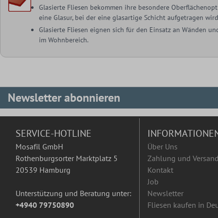
Glasierte Fliesen bekommen ihre besondere Oberflächenopt
eine Glasur, bei der eine glasartige Schicht aufgetragen wird
Glasierte Fliesen eignen sich für den Einsatz an Wänden u
im Wohnbereich.
Newsletter abonnieren
SERVICE-HOTLINE
INFORMATIONE
Mosafil GmbH
Über Uns
Rothenburgsorter Marktplatz 5
Zahlung und Versan
20539 Hamburg
Kontakt
Job
Unterstützung und Beratung unter:
Newsletter
+4940 79750890
Fliesen kaufen in De