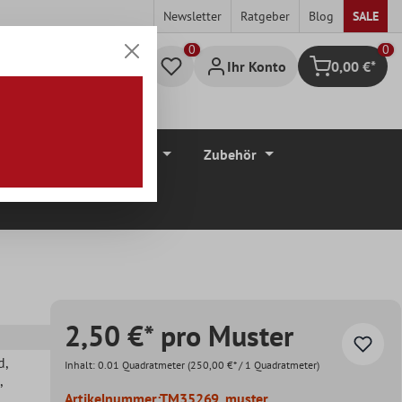
Newsletter
Ratgeber
Blog
SALE
0
Ihr Konto
0,00 €*
Warenkorb
düre
Bodenbeläge
Zubehör
2,50 €* pro Muster
d
,
Inhalt:
0.01 Quadratmeter
(250,00 €* / 1 Quadratmeter)
,
Artikelnummer:
TM35269_muster