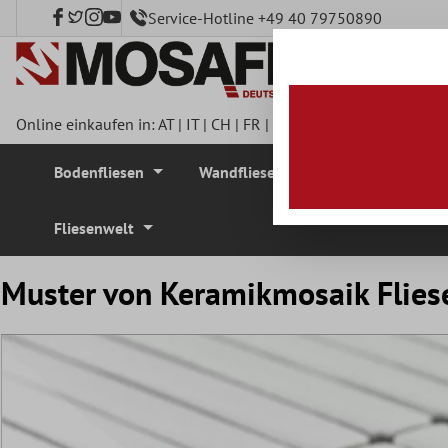
Service-Hotline +49 40 79750890
nhalt springen
Online einkaufen in:
AT
|
IT
|
CH
|
FR
|
DE
|
UK
|
CZ
|
SE
|
DK
|
BE
Bodenfliesen
Wandfliesen
Mosaikfliesen
Fliesenwelt
Muster von Keramikmosaik Flies