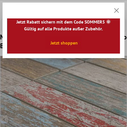
nhalt springen
0
Warenk
Jetzt Rabatt sichern mit dem Code SOMMER5 🌞
Gültig auf alle Produkte außer Zubehör.
Muster von Keramikmosaik Fliesen Concerto
Jetzt shoppen
Bunt Stäbchen R10/B