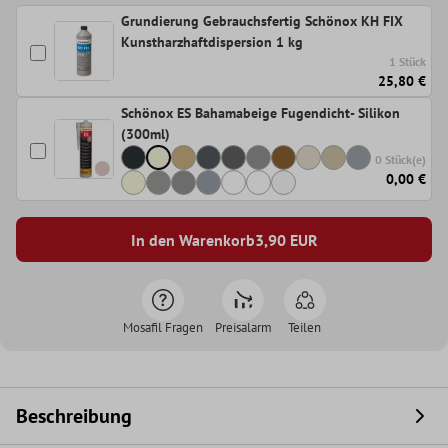
Grundierung Gebrauchsfertig Schönox KH FIX
Kunstharzhaftdispersion 1 kg
1 Stück
25,80 €
Schönox ES Bahamabeige Fugendicht- Silikon
(300ml)
0 Stück(e)
0,00 €
In den Warenkorb
3,90
EUR
Mosafil Fragen
Preisalarm
Teilen
Beschreibung