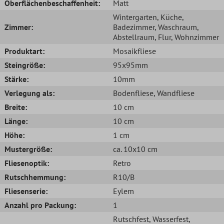
Oberflächenbeschaffenheit:
Matt
Wintergarten
, Küche
,
Zimmer:
Badezimmer
, Waschraum
,
Abstellraum
, Flur
, Wohnzimmer
Produktart:
Mosaikfliese
Steingröße:
95x95mm
Stärke:
10mm
Verlegung als:
Bodenfliese
, Wandfliese
Breite:
10 cm
Länge:
10 cm
Höhe:
1 cm
Mustergröße:
ca. 10x10 cm
Fliesenoptik:
Retro
Rutschhemmung:
R10/B
Fliesenserie:
Eylem
Anzahl pro Packung:
1
Rutschfest
, Wasserfest
,