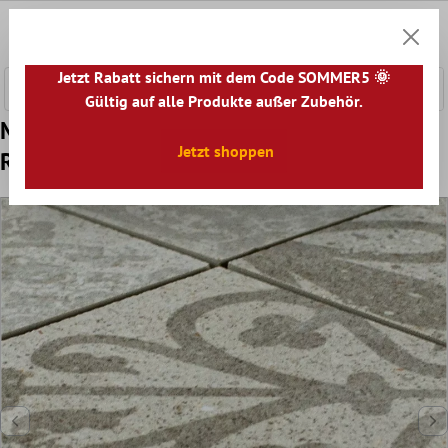
nhalt springen
0
Warenk
Jetzt Rabatt sichern mit dem Code SOMMER5 🌞
Gültig auf alle Produkte außer Zubehör.
Muster von Keramikmosaik Fliesen Eylem
Jetzt shoppen
Retrooptik Beige Q95