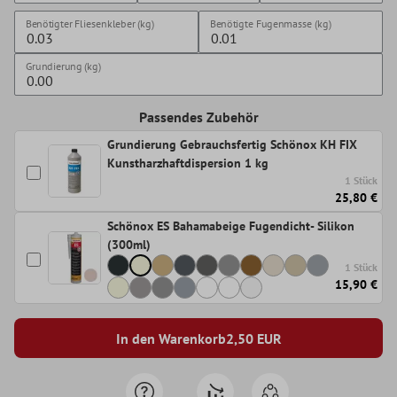
Benötigter Fliesenkleber (kg)
Benötigte Fugenmasse (kg)
Grundierung (kg)
Passendes Zubehör
Grundierung Gebrauchsfertig Schönox KH FIX
Kunstharzhaftdispersion 1 kg
1 Stück
25,80 €
Schönox ES Bahamabeige Fugendicht- Silikon
(300ml)
1 Stück
15,90 €
In den Warenkorb
2,50
EUR