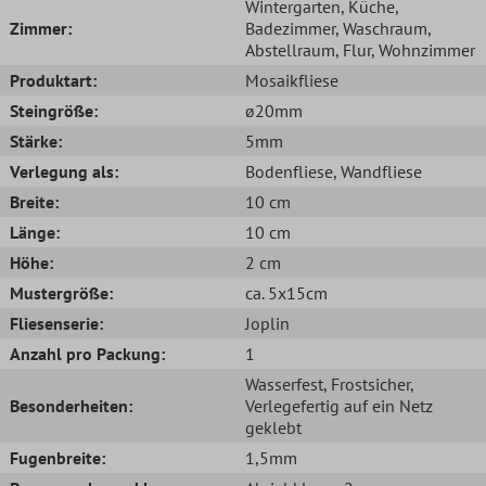
Wintergarten
, Küche
,
Zimmer:
Badezimmer
, Waschraum
,
Abstellraum
, Flur
, Wohnzimmer
Produktart:
Mosaikfliese
Steingröße:
ø20mm
Stärke:
5mm
Verlegung als:
Bodenfliese
, Wandfliese
Breite:
10 cm
Länge:
10 cm
Höhe:
2 cm
Mustergröße:
ca. 5x15cm
Fliesenserie:
Joplin
Anzahl pro Packung:
1
Wasserfest
, Frostsicher
,
Besonderheiten:
Verlegefertig auf ein Netz
geklebt
Fugenbreite:
1,5mm