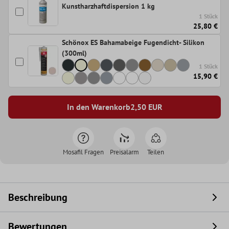
Kunstharzhaftdispersion 1 kg
1 Stück
25,80 €
Schönox ES Bahamabeige Fugendicht- Silikon
(300ml)
1 Stück
15,90 €
In den Warenkorb
2,50
EUR
Mosafil Fragen
Preisalarm
Teilen
Beschreibung
Bewertungen