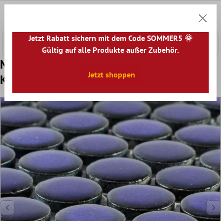
nhalt springen
0
Warenk
Jetzt Rabatt sichern mit dem Code SOMMER5 🌞
Gültig auf alle Produkte außer Zubehör.
Muster von Keramikmosaik Fliesen Joplin
Jetzt shoppen
Knopf Rund Kobaltblau