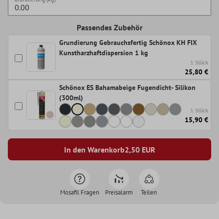
Passendes Zubehör
Grundierung Gebrauchsfertig Schönox KH FIX
Kunstharzhaftdispersion 1 kg
1 Stück
25,80 €
Schönox ES Bahamabeige Fugendicht- Silikon
(300ml)
1 Stück
15,90 €
In den Warenkorb
2,50
EUR
Mosafil Fragen
Preisalarm
Teilen