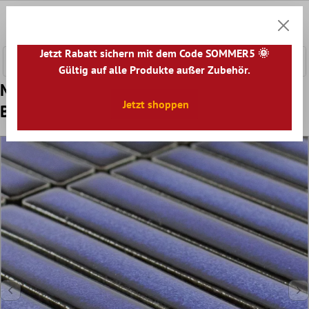
nhalt springen
0
Warenk
Jetzt Rabatt sichern mit dem Code SOMMER5 🌞
Gültig auf alle Produkte außer Zubehör.
Muster von Keramikmosaik Fliesen Taverna
Jetzt shoppen
Blau