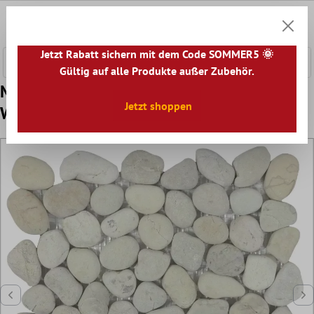
nhalt springen
0
Warenk
Jetzt Rabatt sichern mit dem Code SOMMER5 🌞
Gültig auf alle Produkte außer Zubehör.
Muster von Kieselmosaik Fliesen Xanthos
Jetzt shoppen
Weiss