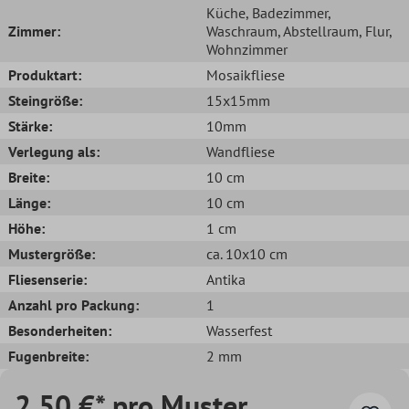
Küche
, Badezimmer
,
Zimmer:
Waschraum
, Abstellraum
, Flur
,
Wohnzimmer
Produktart:
Mosaikfliese
Steingröße:
15x15mm
Stärke:
10mm
Verlegung als:
Wandfliese
Breite:
10 cm
Länge:
10 cm
Höhe:
1 cm
Mustergröße:
ca. 10x10 cm
Fliesenserie:
Antika
Anzahl pro Packung:
1
Besonderheiten:
Wasserfest
Fugenbreite:
2 mm
2,50 €* pro Muster