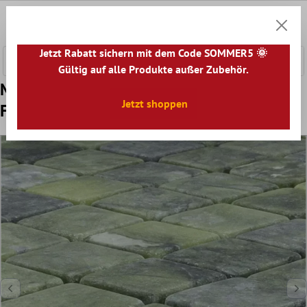
nhalt springen
0
Warenk
Jetzt Rabatt sichern mit dem Code SOMMER5 🌞
Gültig auf alle Produkte außer Zubehör.
Muster von Marmor Naturstein Mosaik
Jetzt shoppen
Fliesen Valendria Verde Grün