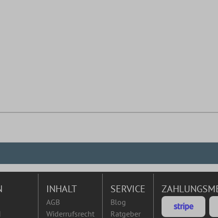
N
INHALT
SERVICE
ZAHLUNGSM
AGB
Blog
d
Widerrufsrecht
Ratgeber