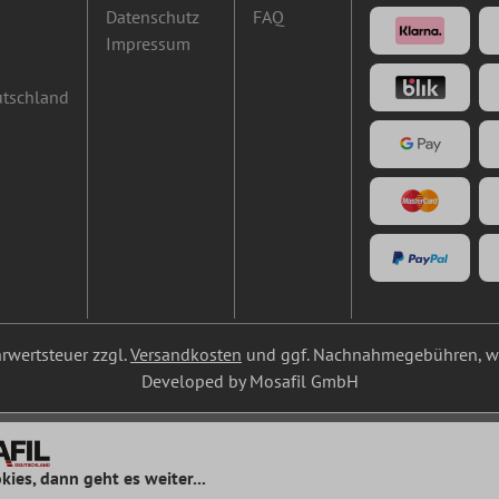
Datenschutz
FAQ
Impressum
utschland
ehrwertsteuer zzgl.
Versandkosten
und ggf. Nachnahmegebühren, we
Developed by Mosafil GmbH
kies, dann geht es weiter...