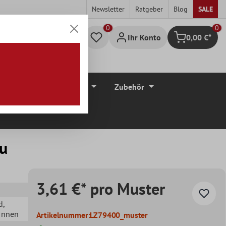
Newsletter
Ratgeber
Blog
SALE
0
Ihr Konto
0,00 €*
Warenkorb
düre
Bodenbeläge
Zubehör
au
3,61 €* pro Muster
d
,
 Innen
Artikelnummer:
LZ79400_muster