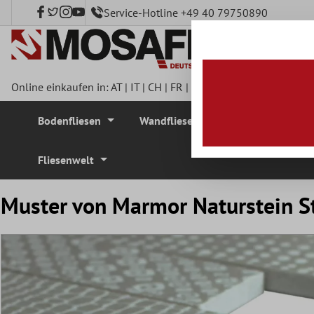
Service-Hotline +49 40 79750890
nhalt springen
Online einkaufen in:
AT
|
IT
|
CH
|
FR
|
DE
|
UK
|
CZ
|
SE
|
DK
|
BE
Bodenfliesen
Wandfliesen
Mosaikfliesen
Fliesenwelt
Muster von Marmor Naturstein St