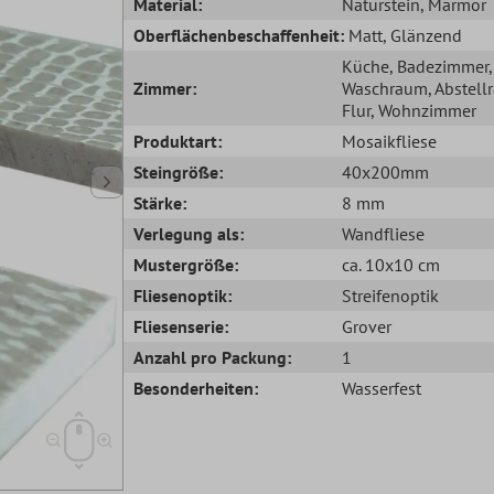
Material:
Naturstein
, Marmor
Oberflächenbeschaffenheit:
Matt
, Glänzend
Küche
, Badezimmer
,
Zimmer:
Waschraum
, Abstel
Flur
, Wohnzimmer
Produktart:
Mosaikfliese
Steingröße:
40x200mm
Stärke:
8 mm
Verlegung als:
Wandfliese
Mustergröße:
ca. 10x10 cm
Fliesenoptik:
Streifenoptik
Fliesenserie:
Grover
Anzahl pro Packung:
1
Besonderheiten:
Wasserfest