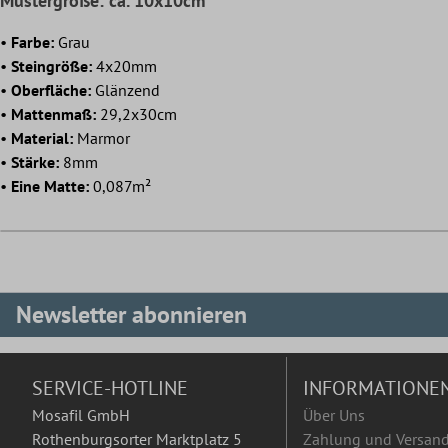
Mustergröße: ca. 10x10cm
•
Farbe:
Grau
•
Steingröße:
4x20mm
•
Oberfläche:
Glänzend
•
Mattenmaß:
29,2x30cm
•
Material:
Marmor
•
Stärke:
8mm
•
Eine Matte:
0,087m²
Newsletter abonnieren
SERVICE-HOTLINE
INFORMATIONE
Mosafil GmbH
Über Uns
Rothenburgsorter Marktplatz 5
Zahlung und Versan