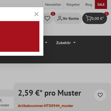
Newsletter
Ratgeber
Blog
SALE
0
Ihr Konto
0,00 €*
Warenkorb
düre
Bodenbeläge
Zubehör
2,59 €* pro Muster
d
,
 Innen
Artikelnummer:
HT88944_muster