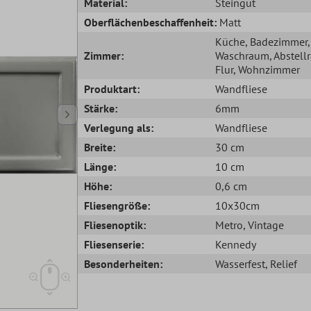
Material:
Steingut
Oberflächenbeschaffenheit:
Matt
Küche
, Badezimmer
,
Zimmer:
Waschraum
, Abstel
Flur
, Wohnzimmer
Produktart:
Wandfliese
Stärke:
6mm
Verlegung als:
Wandfliese
Breite:
30 cm
Länge:
10 cm
Höhe:
0,6 cm
Fliesengröße:
10x30cm
Fliesenoptik:
Metro
, Vintage
Fliesenserie:
Kennedy
Besonderheiten:
Wasserfest
, Relief