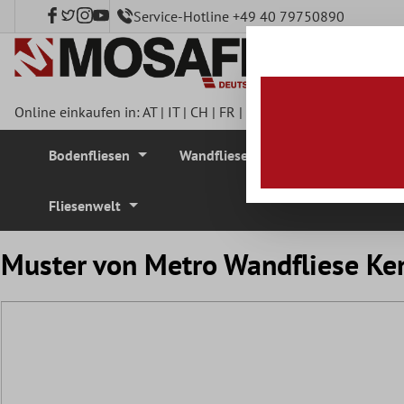
Service-Hotline +49 40 79750890
nhalt springen
Online einkaufen in:
AT
|
IT
|
CH
|
FR
|
DE
|
UK
|
CZ
|
SE
|
DK
|
BE
Bodenfliesen
Wandfliesen
Mosaikfliesen
Fliesenwelt
Muster von Metro Wandfliese K