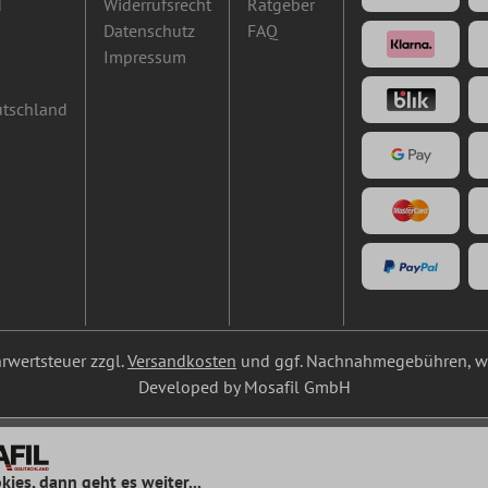
d
Widerrufsrecht
Ratgeber
Datenschutz
FAQ
Impressum
utschland
ehrwertsteuer zzgl.
Versandkosten
und ggf. Nachnahmegebühren, we
Developed by Mosafil GmbH
kies, dann geht es weiter...