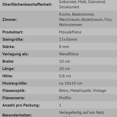
Gebürstet
, Matt
, Glänzend
,
Oberflächenbeschaffenheit:
Strukturiert
Küche
, Badezimmer
,
Zimmer:
Waschraum
, Abstellraum
, Flur
,
Wohnzimmer
Produktart:
Mosaikfliese
Steingröße:
15x36mm
Stärke:
8 mm
Verlegung als:
Wandfliese
Breite:
10 cm
Länge:
10 cm
Höhe:
0,8 cm
Mustergröße:
ca. 10x10 cm
Fliesenoptik:
Retro
, Metalloptik
, Vintage
Fliesenserie:
Profitis
Anzahl pro Packung:
1
Verlegefertig auf ein Netz
Besonderheiten: