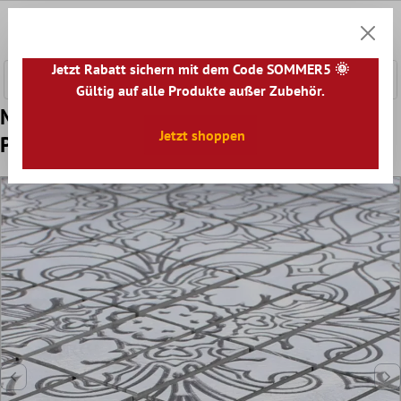
nhalt springen
0
Warenk
Jetzt Rabatt sichern mit dem Code SOMMER5 🌞
Gültig auf alle Produkte außer Zubehör.
Muster von Mosaikfliesen Aluminium
Jetzt shoppen
Profitis Silber