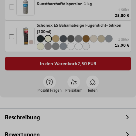
Kunstharzhaftdispersion 1 kg
1 Stück
25,80 €
Schönox ES Bahamabeige Fugendicht- Silikon
(300ml)
1 Stück
15,90 €
In den Warenkorb
2,50
EUR
Mosafil Fragen
Preisalarm
Teilen
Beschreibung
Bewertungen