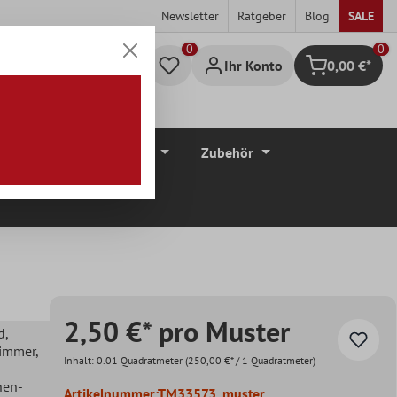
Newsletter
Ratgeber
Blog
SALE
0
Ihr Konto
0,00 €*
Warenkorb
düre
Bodenbeläge
Zubehör
2,50 €* pro Muster
d
,
zimmer
,
Inhalt:
0.01 Quadratmeter
(250,00 €* / 1 Quadratmeter)
hen-
Artikelnummer:
TM33573_muster