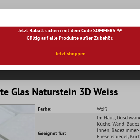
Jetzt Rabatt sichern mit dem Code SOMMER5 🌞
Gültig auf alle Produkte außer Zubehör.
|
NL
|
IE
|
ES
|
PL
|
PT
|
FI
|
GR
|
RO
|
NO
|
HU
|
BG
|
HR
|
LU
Jetzt shoppen
Natursteinfliesen
Terrassenplatten
Fliesenbor
te Glas Naturstein 3D Weiss
Farbe:
Weiß
Im Haus
, Duschwan
Küche
, Wand
, Bade
Innen
, Badezimmer-
Geeignet für:
Fliesenspiegel
, Küc