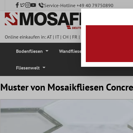
Service-Hotline +49 40 79750890
nhalt springen
Online einkaufen in:
AT
|
IT
|
CH
|
FR
|
DE
|
UK
|
CZ
|
SE
|
DK
|
BE
Bodenfliesen
Wandfliesen
Mosaikfliesen
Fliesenwelt
Muster von Mosaikfliesen Concre