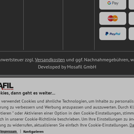
ehrwertsteuer zzgl.
Versandkosten
und ggf. Nachnahmegebühren, we
Developed by Mosafil GmbH
kies, dann geht es weiter...
 verwendet Cookies und ähnliche Technologien, um Inhalte zu personalisi
rung zu verbessern und Werbung anzupassen und auszuwerten. Durch Klic
tieren " oder Aktivieren einer Option in den Cookie-Einstellungen, stim
auch in unserer Cookie-Richtlinie beschrieben. Um Ihre Einstellungen zu ä
ng zu widerrufen, aktualisieren Sie einfach Ihre Cookie-Einstellungen.
Da
Impressum
Konfigurieren