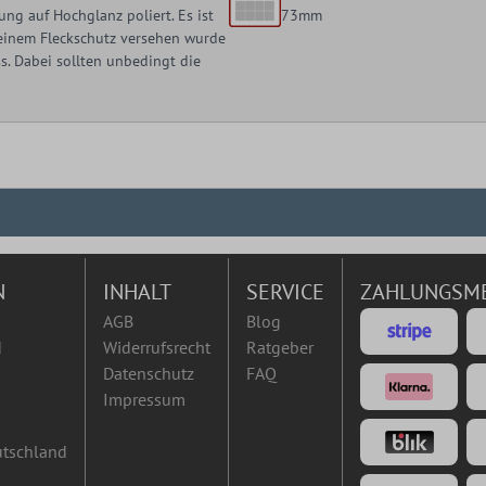
ng auf Hochglanz poliert. Es ist
73mm
t einem Fleckschutz versehen wurde
. Dabei sollten unbedingt die
N
INHALT
SERVICE
ZAHLUNGSM
AGB
Blog
d
Widerrufsrecht
Ratgeber
Datenschutz
FAQ
Impressum
utschland