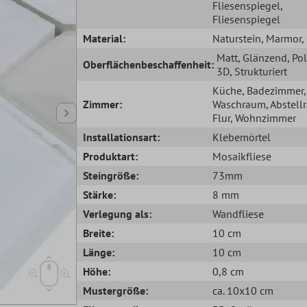
Fliesenspiegel
,
Fliesenspiegel
Material:
Naturstein
, Marmor
,
Matt
, Glänzend
, Pol
Oberflächenbeschaffenheit:
3D
, Strukturiert
Küche
, Badezimmer
,
Zimmer:
Waschraum
, Abstel
Flur
, Wohnzimmer
Installationsart:
Klebemörtel
Produktart:
Mosaikfliese
Steingröße:
73mm
Stärke:
8 mm
Verlegung als:
Wandfliese
Breite:
10 cm
Länge:
10 cm
Höhe:
0,8 cm
Mustergröße:
ca. 10x10 cm