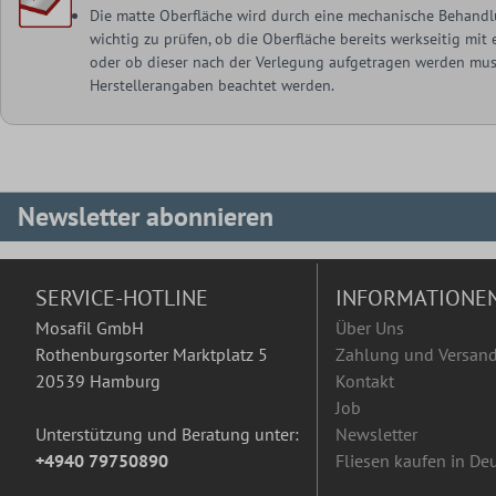
Die matte Oberfläche wird durch eine mechanische Behandlu
wichtig zu prüfen, ob die Oberfläche bereits werkseitig mi
oder ob dieser nach der Verlegung aufgetragen werden muss
Herstellerangaben beachtet werden.
Newsletter abonnieren
SERVICE-HOTLINE
INFORMATIONE
Mosafil GmbH
Über Uns
Rothenburgsorter Marktplatz 5
Zahlung und Versan
20539 Hamburg
Kontakt
Job
Unterstützung und Beratung unter:
Newsletter
+4940 79750890
Fliesen kaufen in De