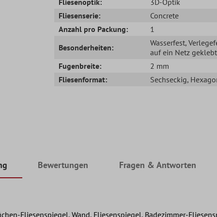
Fliesenoptik:
3D-Optik
Fliesenserie:
Concrete
Anzahl pro Packung:
1
Wasserfest
, Verlegef
Besonderheiten:
auf ein Netz geklebt
Fugenbreite:
2 mm
Fliesenformat:
Sechseckig
, Hexago
ng
Bewertungen
Fragen & Antworten
hen-Fliesenspiegel, Wand, Fliesenspiegel, Badezimmer-Fliesens