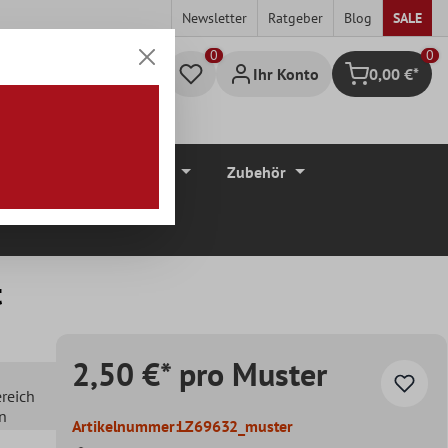
Newsletter
Ratgeber
Blog
SALE
0
Ihr Konto
0,00 €*
Warenkorb
düre
Bodenbeläge
Zubehör
t
2,50 €* pro Muster
ereich
en
Artikelnummer:
LZ69632_muster