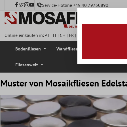
Service-Hotline +49 40 79750890
nhalt springen
Online einkaufen in:
AT
|
IT
|
CH
|
FR
|
DE
|
UK
|
CZ
|
SE
|
DK
|
BE
Bodenfliesen
Wandfliesen
Mosaikfliesen
Fliesenwelt
Muster von Mosaikfliesen Edelst