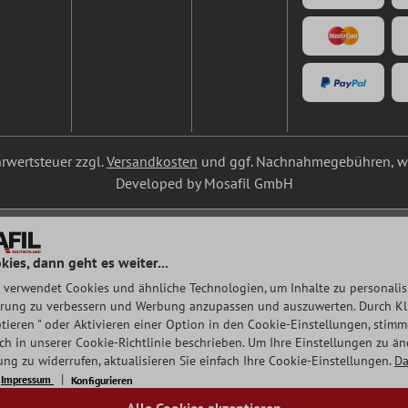
ehrwertsteuer zzgl.
Versandkosten
und ggf. Nachnahmegebühren, we
Developed by Mosafil GmbH
kies, dann geht es weiter...
 verwendet Cookies und ähnliche Technologien, um Inhalte zu personalisi
rung zu verbessern und Werbung anzupassen und auszuwerten. Durch Klic
tieren " oder Aktivieren einer Option in den Cookie-Einstellungen, stim
auch in unserer Cookie-Richtlinie beschrieben. Um Ihre Einstellungen zu ä
ng zu widerrufen, aktualisieren Sie einfach Ihre Cookie-Einstellungen.
Da
Impressum
Konfigurieren