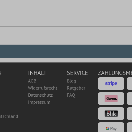
N
INHALT
SERVICE
ZAHLUNGSM
AGB
Blog
d
Widerrufsrecht
Ratgeber
Datenschutz
FAQ
Impressum
utschland