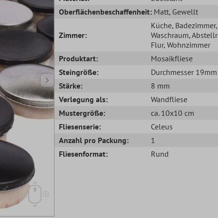
Oberflächenbeschaffenheit:
Matt
, Gewellt
Küche
, Badezimmer
,
Zimmer:
Waschraum
, Abstel
Flur
, Wohnzimmer
Produktart:
Mosaikfliese
Steingröße:
Durchmesser 19mm
Stärke:
8 mm
Verlegung als:
Wandfliese
Mustergröße:
ca. 10x10 cm
Fliesenserie:
Celeus
Anzahl pro Packung:
1
Fliesenformat:
Rund