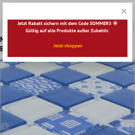
nhalt springen
0
Warenk
Jetzt Rabatt sichern mit dem Code SOMMER5 🌞
Gültig auf alle Produkte außer Zubehör.
Muster von Mosaikfliesen Glas Cinderella
Jetzt shoppen
Blau Weiss