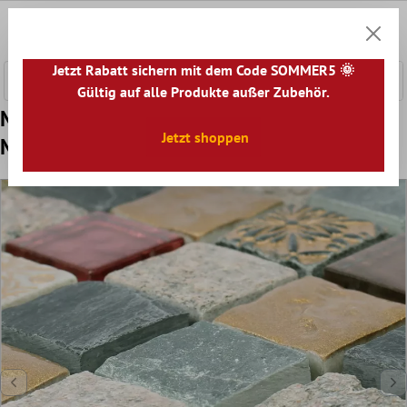
nhalt springen
0
Warenk
Jetzt Rabatt sichern mit dem Code SOMMER5 🌞
Gültig auf alle Produkte außer Zubehör.
Muster von Mosaikfliesen Glas Naturstein
Jetzt shoppen
Mix Sulluna Gold Grau