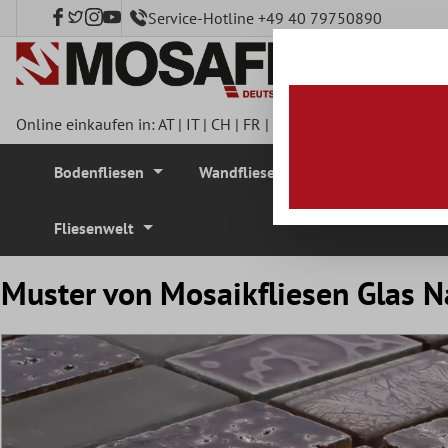
Service-Hotline +49 40 79750890
nhalt springen
Online einkaufen in:
AT
|
IT
|
CH
|
FR
|
DE
|
UK
|
CZ
|
SE
|
DK
|
BE
Bodenfliesen
Wandfliesen
Mosaikfliesen
Fliesenwelt
Muster von Mosaikfliesen Glas N