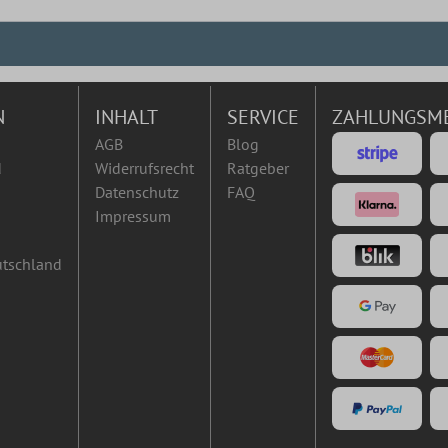
N
INHALT
SERVICE
ZAHLUNGSM
AGB
Blog
d
Widerrufsrecht
Ratgeber
Datenschutz
FAQ
Impressum
utschland