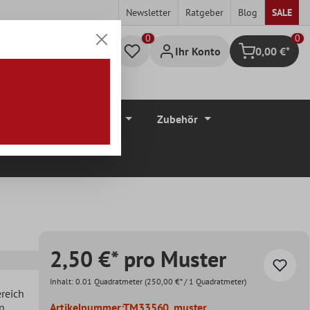
Newsletter
Ratgeber
Blog
SALE
0
Ihr Konto
0,00 €*
Warenkorb
düre
Bodenbeläge
Zubehör
2,50 €* pro Muster
Inhalt:
0.01 Quadratmeter
(250,00 €* / 1 Quadratmeter)
ereich
en
Artikelnummer:
TM33560_muster