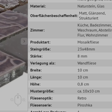
Material:
Naturstein
, Glas
Matt
, Glänzend
,
Oberflächenbeschaffenheit:
Strukturiert
Küche
, Badezimmer
,
Zimmer:
Waschraum
, Abstel
Flur
, Wohnzimmer
Produktart:
Mosaikfliese
Steingröße:
23x48mm
Stärke:
8 mm
Verlegung als:
Wandfliese
Breite:
10 cm
Länge:
10 cm
Höhe:
0,8 cm
Mustergröße:
ca. 10x10 cm
Fliesenoptik:
Retro
Fliesenserie:
Piroshka
Anzahl pro Packung:
1