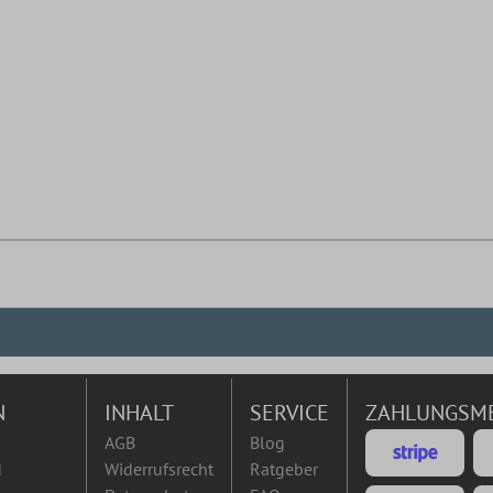
N
INHALT
SERVICE
ZAHLUNGSM
AGB
Blog
d
Widerrufsrecht
Ratgeber