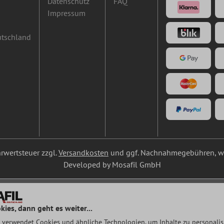
Datenschutz
FAQ
Impressum
utschland
ehrwertsteuer zzgl.
Versandkosten
und ggf. Nachnahmegebühren, we
Developed by Mosafil GmbH
kies, dann geht es weiter...
 verwendet Cookies und ähnliche Technologien, um Inhalte zu personalisi