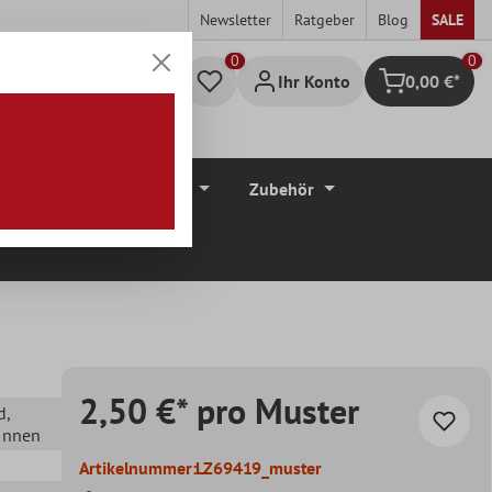
Newsletter
Ratgeber
Blog
SALE
0
Ihr Konto
0,00 €*
Warenkorb
düre
Bodenbeläge
Zubehör
2,50 €* pro Muster
d
,
 Innen
Artikelnummer:
LZ69419_muster