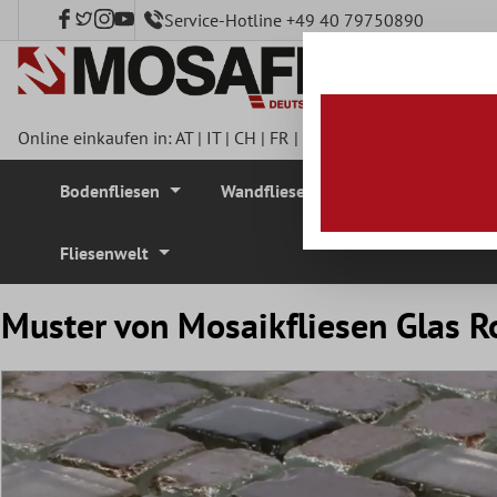
Service-Hotline +49 40 79750890
nhalt springen
Online einkaufen in:
AT
|
IT
|
CH
|
FR
|
DE
|
UK
|
CZ
|
SE
|
DK
|
BE
Bodenfliesen
Wandfliesen
Mosaikfliesen
Fliesenwelt
Muster von Mosaikfliesen Glas R