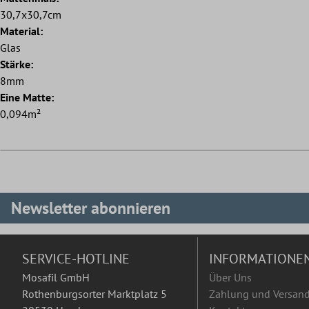
30,7x30,7cm
Material:
Glas
Stärke:
8mm
Eine Matte:
0,094m²
Newsletter abonnieren
SERVICE-HOTLINE
INFORMATIONE
Mosafil GmbH
Über Uns
Rothenburgsorter Marktplatz 5
Zahlung und Versan