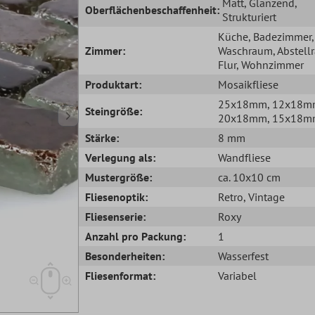
Matt
, Glänzend
,
Oberflächenbeschaffenheit:
Strukturiert
Küche
, Badezimmer
,
Zimmer:
Waschraum
, Abstel
Flur
, Wohnzimmer
Produktart:
Mosaikfliese
25x18mm
, 12x18
Steingröße:
20x18mm
, 15x18
Stärke:
8 mm
Verlegung als:
Wandfliese
Mustergröße:
ca. 10x10 cm
Fliesenoptik:
Retro
, Vintage
Fliesenserie:
Roxy
Anzahl pro Packung:
1
Besonderheiten:
Wasserfest
Fliesenformat:
Variabel