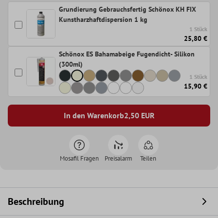
Grundierung Gebrauchsfertig Schönox KH FIX
Kunstharzhaftdispersion 1 kg
1 Stück
25,80 €
Schönox ES Bahamabeige Fugendicht- Silikon
(300ml)
1 Stück
15,90 €
In den Warenkorb
2,50
EUR
Mosafil Fragen
Preisalarm
Teilen
Beschreibung