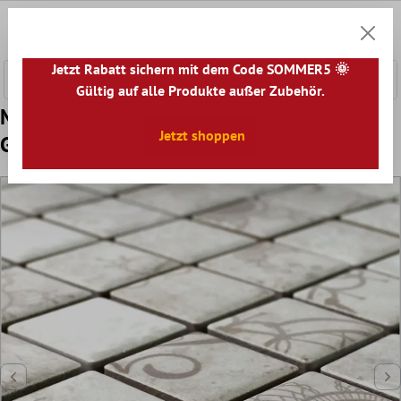
nhalt springen
0
Warenk
Jetzt Rabatt sichern mit dem Code SOMMER5 🌞
Gültig auf alle Produkte außer Zubehör.
Muster von Mosaikfliesen Keramik Laceo
Jetzt shoppen
Grau