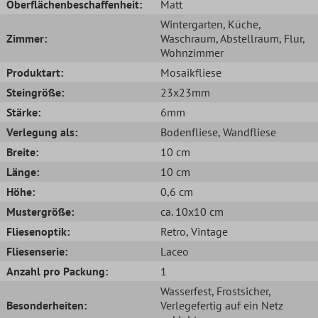
Oberflächenbeschaffenheit:
Matt
Wintergarten
, Küche
,
Zimmer:
Waschraum
, Abstellraum
, Flur
,
Wohnzimmer
Produktart:
Mosaikfliese
Steingröße:
23x23mm
Stärke:
6mm
Verlegung als:
Bodenfliese
, Wandfliese
Breite:
10 cm
Länge:
10 cm
Höhe:
0,6 cm
Mustergröße:
ca. 10x10 cm
Fliesenoptik:
Retro
, Vintage
Fliesenserie:
Laceo
Anzahl pro Packung:
1
Wasserfest
, Frostsicher
,
Besonderheiten:
Verlegefertig auf ein Netz