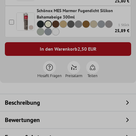
25,80 €
Schönox MES Marmor Fugendicht Silikon
Bahamabeige 300ml
1 Stück
25,89 €
In den Warenkorb
2,50
EUR
Mosafil Fragen
Preisalarm
Teilen
Beschreibung
Bewertungen