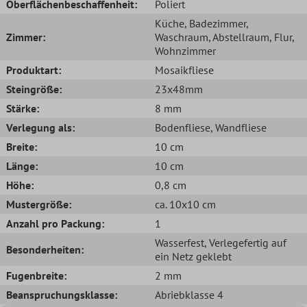
Oberflächenbeschaffenheit:
Poliert
Küche
, Badezimmer
,
Zimmer:
Waschraum
, Abstellraum
, Flur
,
Wohnzimmer
Produktart:
Mosaikfliese
Steingröße:
23x48mm
Stärke:
8 mm
Verlegung als:
Bodenfliese
, Wandfliese
Breite:
10 cm
Länge:
10 cm
Höhe:
0,8 cm
Mustergröße:
ca. 10x10 cm
Anzahl pro Packung:
1
Wasserfest
, Verlegefertig auf
Besonderheiten:
ein Netz geklebt
Fugenbreite:
2 mm
Beanspruchungsklasse:
Abriebklasse 4