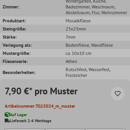
Wintergarten
, Küche
,
Zimmer:
Badezimmer
, Waschraum
,
Abstellraum
, Flur
, Wohnzimmer
Produktart:
Mosaikfliese
Steingröße:
23x23mm
Stärke:
7mm
Verlegung als:
Bodenfliese
, Wandfliese
Mustergröße:
ca. 10x10 cm
Fliesenserie:
Athen
Rutschfest
, Wasserfest
,
Besonderheiten:
Frostsicher
7,90 €* pro Muster
Artikelnummer:
TG15024_m_muster
Auf Lager
Lieferzeit 2-4 Werktage