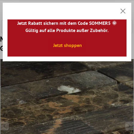
nhalt springen
0
Warenk
Jetzt Rabatt sichern mit dem Code SOMMER5 🌞
Gültig auf alle Produkte außer Zubehör.
Muster von Mosaikfliesen Marmor Brick
Jetzt shoppen
Gefräst Poliert Braun