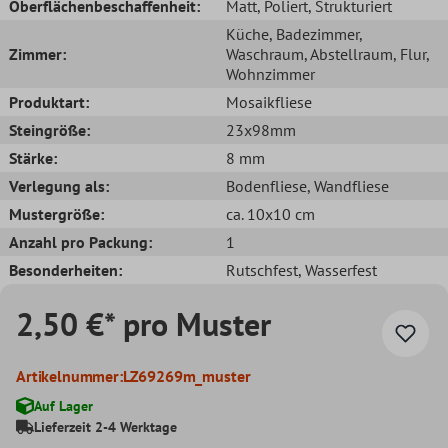
Oberflächenbeschaffenheit:
Matt
, Poliert
, Strukturiert
Küche
, Badezimmer
,
Zimmer:
Waschraum
, Abstellraum
, Flur
,
Wohnzimmer
Produktart:
Mosaikfliese
Steingröße:
23x98mm
Stärke:
8 mm
Verlegung als:
Bodenfliese
, Wandfliese
Mustergröße:
ca. 10x10 cm
Anzahl pro Packung:
1
Besonderheiten:
Rutschfest
, Wasserfest
2,50 €* pro Muster
Artikelnummer:
LZ69269m_muster
Auf Lager
Lieferzeit 2-4 Werktage