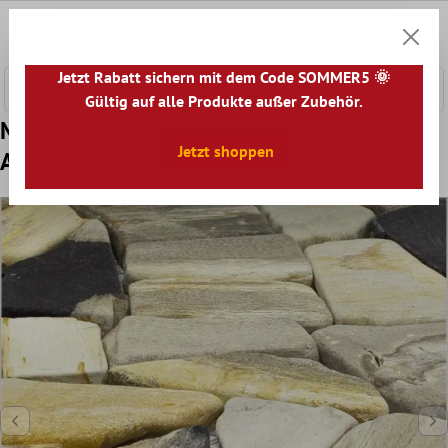
nhalt springen
0
Warenk
Jetzt Rabatt sichern mit dem Code SOMMER5 🌞
Gültig auf alle Produkte außer Zubehör.
Muster von Mosaikfliesen Marmor Bruch
Jetzt shoppen
Antik Oak