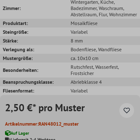
Wintergarten
, Küche
,
Zimmer:
Badezimmer
, Waschraum
,
Abstellraum
, Flur
, Wohnzimmer
Produktart:
Mosaikfliese
Steingröße:
Variabel
Stärke:
8 mm
Verlegung als:
Bodenfliese
, Wandfliese
Mustergröße:
ca. 10x10 cm
Rutschfest
, Wasserfest
,
Besonderheiten:
Frostsicher
Beanspruchungsklasse:
Abriebklasse 4
Fliesenformat:
Variabel
2,50 €* pro Muster
Artikelnummer:
RAN48012_muster
Auf Lager
Lieferzeit 2-4 Werktage