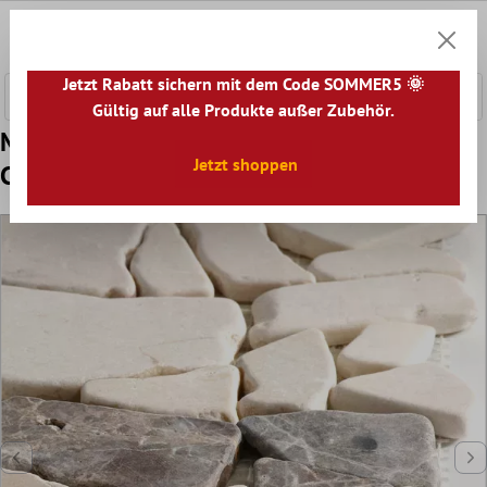
nhalt springen
0
Warenk
Jetzt Rabatt sichern mit dem Code SOMMER5 🌞
Gültig auf alle Produkte außer Zubehör.
Muster von Mosaikfliesen Marmor Bruch
Jetzt shoppen
Castanao Cream