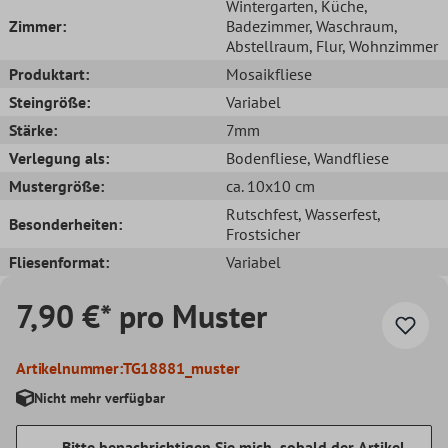
Wintergarten
, Küche
,
Zimmer:
Badezimmer
, Waschraum
,
Abstellraum
, Flur
, Wohnzimmer
Produktart:
Mosaikfliese
Steingröße:
Variabel
Stärke:
7mm
Verlegung als:
Bodenfliese
, Wandfliese
Mustergröße:
ca. 10x10 cm
Rutschfest
, Wasserfest
,
Besonderheiten:
Frostsicher
Fliesenformat:
Variabel
7,90 €* pro Muster
Artikelnummer:
TG18881_muster
Nicht mehr verfügbar
Bitte benachrichtigen Sie mich, sobald der Artikel