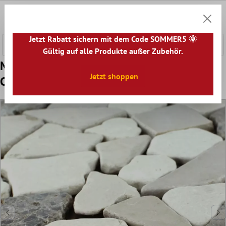
nhalt springen
0
Warenk
Jetzt Rabatt sichern mit dem Code SOMMER5 🌞
Gültig auf alle Produkte außer Zubehör.
Muster von Mosaikfliesen Marmor Bruch
Jetzt shoppen
Coffee Beige