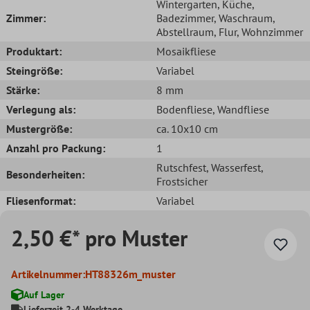
Wintergarten
, Küche
,
Zimmer:
Badezimmer
, Waschraum
,
Abstellraum
, Flur
, Wohnzimmer
Produktart:
Mosaikfliese
Steingröße:
Variabel
Stärke:
8 mm
Verlegung als:
Bodenfliese
, Wandfliese
Mustergröße:
ca. 10x10 cm
Anzahl pro Packung:
1
Rutschfest
, Wasserfest
,
Besonderheiten:
Frostsicher
Fliesenformat:
Variabel
2,50 €* pro Muster
Artikelnummer:
HT88326m_muster
Auf Lager
Lieferzeit 2-4 Werktage