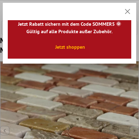
nhalt springen
0
Warenk
Jetzt Rabatt sichern mit dem Code SOMMER5 🌞
Gültig auf alle Produkte außer Zubehör.
Muster von Mosaikfliesen Marmor Gironde
Jetzt shoppen
Multicolor