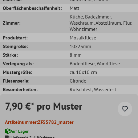
Oberflächenbeschaffenheit:
Matt
Küche
, Badezimmer
,
Zimmer:
Waschraum
, Abstellraum
, Flur
,
Wohnzimmer
Produktart:
Mosaikfliese
Steingröße:
10x23mm
Stärke:
8 mm
Verlegung als:
Bodenfliese
, Wandfliese
Mustergröße:
ca. 10x10 cm
Fliesenserie:
Gironde
Besonderheiten:
Rutschfest
, Wasserfest
7,90 €* pro Muster
Artikelnummer:
ZF55782_muster
Auf Lager
Lieferzeit 2-4 Werktage