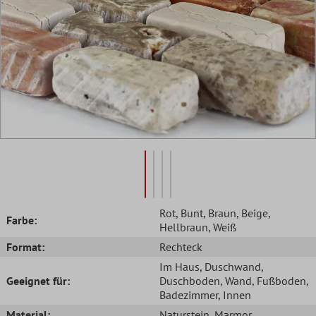
Rot
, Bunt
, Braun
, Beige
,
Farbe:
Hellbraun
, Weiß
Format:
Rechteck
Im Haus
, Duschwand
,
Geeignet für:
Duschboden
, Wand
, Fußboden
,
Badezimmer
, Innen
Material:
Naturstein
, Marmor