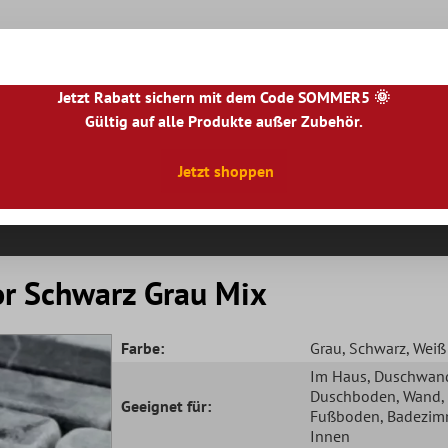
Jetzt Rabatt sichern mit dem Code SOMMER5 🌞
Gültig auf alle Produkte außer Zubehör.
|
NL
|
IE
|
ES
|
PL
|
PT
|
FI
|
GR
|
RO
|
NO
|
HU
|
BG
|
HR
|
LU
Jetzt shoppen
Natursteinfliesen
Terrassenplatten
Fliesenbor
r Schwarz Grau Mix
Farbe:
Grau
, Schwarz
, Weiß
Im Haus
, Duschwan
Duschboden
, Wand
,
Geeignet für:
Fußboden
, Badezim
Innen