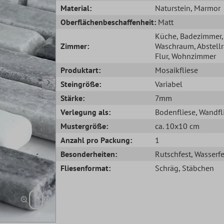
Material:
Naturstein
, Marmor
Oberflächenbeschaffenheit:
Matt
Küche
, Badezimmer
,
Zimmer:
Waschraum
, Abstel
Flur
, Wohnzimmer
Produktart:
Mosaikfliese
Steingröße:
Variabel
Stärke:
7mm
Verlegung als:
Bodenfliese
, Wandfl
Mustergröße:
ca. 10x10 cm
Anzahl pro Packung:
1
Besonderheiten:
Rutschfest
, Wasserfe
Fliesenformat:
Schräg
, Stäbchen