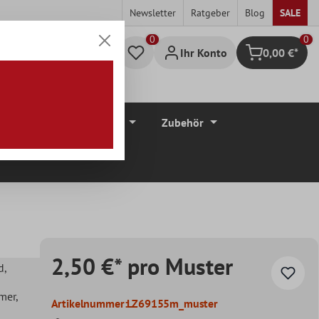
Newsletter
Ratgeber
Blog
SALE
0
Ihr Konto
0,00 €*
Warenkorb
düre
Bodenbeläge
Zubehör
2,50 €* pro Muster
d
,
mer
,
Artikelnummer:
LZ69155m_muster