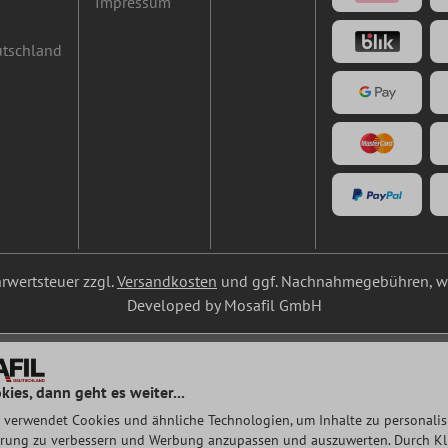
Impressum
utschland
ehrwertsteuer zzgl.
Versandkosten
und ggf. Nachnahmegebühren, we
Developed by Mosafil GmbH
kies, dann geht es weiter...
 verwendet Cookies und ähnliche Technologien, um Inhalte zu personalisi
rung zu verbessern und Werbung anzupassen und auszuwerten. Durch Klic