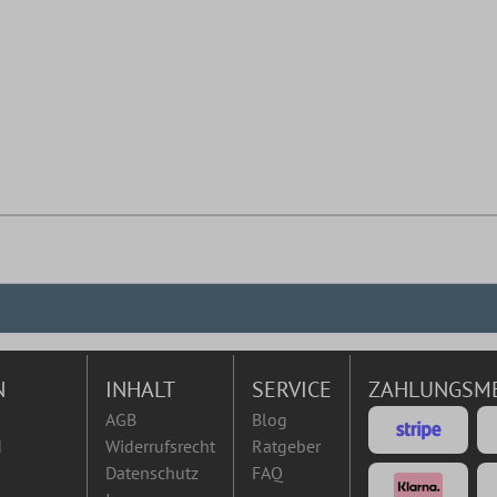
N
INHALT
SERVICE
ZAHLUNGSM
AGB
Blog
d
Widerrufsrecht
Ratgeber
Datenschutz
FAQ