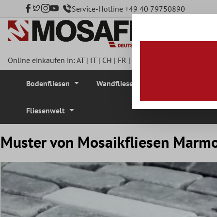
Service-Hotline +49 40 79750890
nhalt springen
Online einkaufen in:
AT
|
IT
|
CH
|
FR
|
DE
|
UK
|
CZ
|
SE
|
DK
|
BE
Bodenfliesen
Wandfliesen
Mosaikfliesen
Fliesenwelt
Muster von Mosaikfliesen Marmo