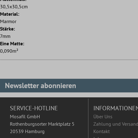
30,5x30,5cm
Material:
Marmor
Stärke:
7mm
Eine Matte:
0,090m²
Newsletter abonnieren
SERVICE-HOTLINE
INFORMATIONE
Mosafil GmbH
Über Uns
Rothenburgsorter Marktplatz 5
Zahlung und Versan
20539 Hamburg
Kontakt