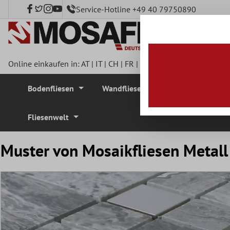
Service-Hotline +49 40 79750890
nhalt springen
Online einkaufen in:
AT
|
IT
|
CH
|
FR
|
DE
|
UK
|
CZ
|
SE
|
DK
|
BE
Bodenfliesen
Wandfliesen
Mosaikfliesen
Fliesenwelt
Muster von Mosaikfliesen Metall 