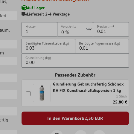
Glas
,
Auf Lager
Lieferzeit 2-4 Werktage
iert
Muster
Verschnitt
Produkt
m²
lraum
,
Benötigter Fliesenkleber (kg)
Benötigte Fugenmasse (kg)
mm
Grundierung (kg)
Passendes Zubehör
Grundierung Gebrauchsfertig Schönox
KH FIX Kunstharzhaftdispersion 1 kg
1 Stück
25,80 €
In den Warenkorb
2,50
EUR
ertig