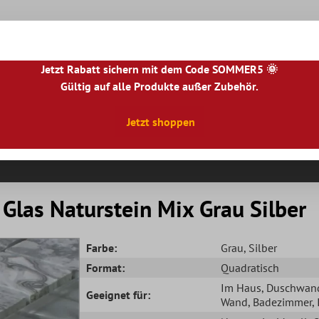
Jetzt Rabatt sichern mit dem Code SOMMER5 🌞
Gültig auf alle Produkte außer Zubehör.
|
NL
|
IE
|
ES
|
PL
|
PT
|
FI
|
GR
|
RO
|
NO
|
HU
|
BG
|
HR
|
LU
Jetzt shoppen
Natursteinfliesen
Terrassenplatten
Fliesenbor
Glas Naturstein Mix Grau Silber
Farbe:
Grau
, Silber
Format:
Quadratisch
Im Haus
, Duschwan
Geeignet für:
Wand
, Badezimmer
,