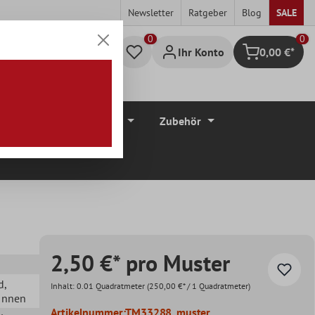
Newsletter
Ratgeber
Blog
SALE
0
Ihr Konto
0,00 €*
Warenkorb
düre
Bodenbeläge
Zubehör
2,50 €* pro Muster
d
,
Inhalt:
0.01 Quadratmeter
(250,00 €* / 1 Quadratmeter)
 Innen
Artikelnummer:
TM33288_muster