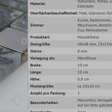
Naturstein
, Metall
, 
Material:
Edelstahl
Oberflächenbeschaffenheit:
Matt
, Glänzend
, Pol
Küche
, Badezimmer
,
Zimmer:
Waschraum
, Abstel
Flur
, Wohnzimmer
Produktart:
Mosaikfliese
Steingröße:
48x48 mm
, 23x23
Stärke:
8 mm
Verlegung als:
Wandfliese
Breite:
10 cm
Länge:
10 cm
Höhe:
0,8 cm
Mustergröße:
ca. 10x10 cm
Anzahl pro Packung:
1
Wasserfest
, Verlegef
Besonderheiten:
auf ein Netz geklebt
Fugenbreite:
3mm