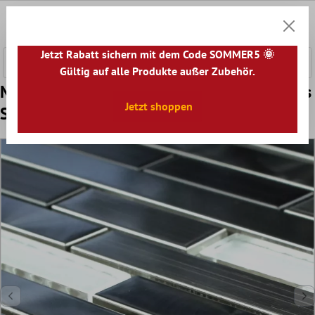
nhalt springen
0
Warenk
Jetzt Rabatt sichern mit dem Code SOMMER5 🌞
Gültig auf alle Produkte außer Zubehör.
Muster von Mosaikfliesen Metall Glas Weiss
Jetzt shoppen
Silber Sticks