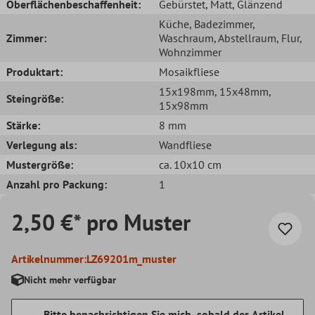
Oberflächenbeschaffenheit:
Gebürstet
, Matt
, Glänzend
Küche
, Badezimmer
,
Zimmer:
Waschraum
, Abstellraum
, Flur
,
Wohnzimmer
Produktart:
Mosaikfliese
15x198mm
, 15x48mm
,
Steingröße:
15x98mm
Stärke:
8 mm
Verlegung als:
Wandfliese
Mustergröße:
ca. 10x10 cm
Anzahl pro Packung:
1
2,50 €* pro Muster
Artikelnummer:
LZ69201m_muster
Nicht mehr verfügbar
Bitte benachrichtigen Sie mich, sobald der Artikel