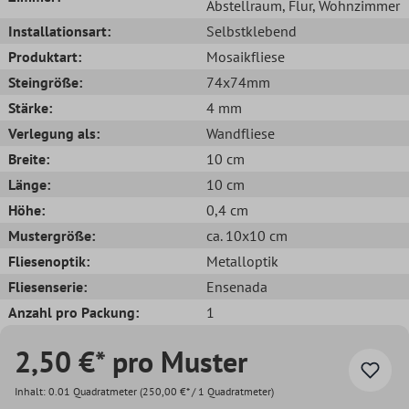
Abstellraum
, Flur
, Wohnzimmer
Installationsart:
Selbstklebend
Produktart:
Mosaikfliese
Steingröße:
74x74mm
Stärke:
4 mm
Verlegung als:
Wandfliese
Breite:
10 cm
Länge:
10 cm
Höhe:
0,4 cm
Mustergröße:
ca. 10x10 cm
Fliesenoptik:
Metalloptik
Fliesenserie:
Ensenada
Anzahl pro Packung:
1
2,50 €* pro Muster
Inhalt:
0.01 Quadratmeter
(250,00 €* / 1 Quadratmeter)