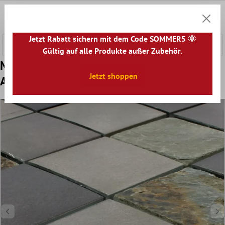
nhalt springen
0
Warenk
Jetzt Rabatt sichern mit dem Code SOMMER5 🌞
Gültig auf alle Produkte außer Zubehör.
Muster von Mosaikfliesen Naturstein
Jetzt shoppen
Aluminium Moon Braun