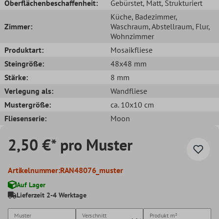
Oberflächenbeschaffenheit:
Gebürstet
, Matt
, Strukturiert
Küche
, Badezimmer
,
Zimmer:
Waschraum
, Abstellraum
, Flur
,
Wohnzimmer
Produktart:
Mosaikfliese
Steingröße:
48x48 mm
Stärke:
8 mm
Verlegung als:
Wandfliese
Mustergröße:
ca. 10x10 cm
Fliesenserie:
Moon
2,50 €* pro Muster
Artikelnummer:
RAN48076_muster
Auf Lager
Lieferzeit 2-4 Werktage
Muster
Verschnitt
Produkt
m²