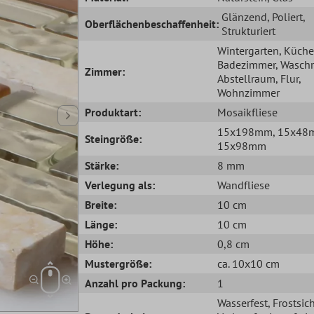
Glänzend
, Poliert
,
Oberflächenbeschaffenheit:
Strukturiert
Wintergarten
, Küche
Badezimmer
, Wasch
Zimmer:
Abstellraum
, Flur
,
Wohnzimmer
Produktart:
Mosaikfliese
15x198mm
, 15x4
Steingröße:
15x98mm
Stärke:
8 mm
Verlegung als:
Wandfliese
Breite:
10 cm
Länge:
10 cm
Höhe:
0,8 cm
Mustergröße:
ca. 10x10 cm
Anzahl pro Packung:
1
Wasserfest
, Frostsic