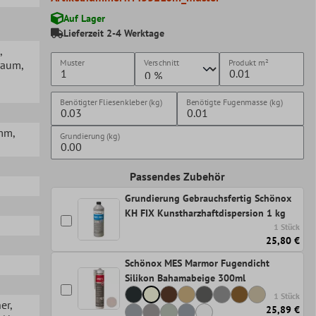
Auf Lager
Lieferzeit 2-4 Werktage
,
Muster
Verschnitt
Produkt
m²
raum
,
Benötigter Fliesenkleber (kg)
Benötigte Fugenmasse (kg)
8mm
,
Grundierung (kg)
Passendes Zubehör
Grundierung Gebrauchsfertig Schönox
KH FIX Kunstharzhaftdispersion 1 kg
1 Stück
25,80 €
Schönox MES Marmor Fugendicht
Silikon Bahamabeige 300ml
1 Stück
her
,
25,89 €