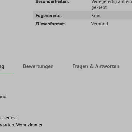
Besonderheiten:
Verlegefertig auf ei
geklebt
Fugenbreite:
3mm
Fliesenformat:
Verbund
ng
Bewertungen
Fragen & Antworten
and
asserfest
ergarten, Wohnzimmer