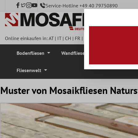
Service-Hotline +49 40 79750890
nhalt springen
Online einkaufen in:
AT
|
IT
|
CH
|
FR
|
DE
|
UK
|
CZ
|
SE
|
DK
|
BE
Bodenfliesen
Wandfliesen
Mosaikfliesen
Fliesenwelt
Muster von Mosaikfliesen Naturs