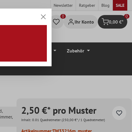
Newsletter
Ratgeber
Blog
SALE
0
Ihr Konto
0,00 €*
Warenkorb
düre
Bodenbeläge
Zubehör
2,50 €* pro Muster
d
,
zimmer
,
Inhalt:
0.01 Quadratmeter
(250,00 €* / 1 Quadratmeter)
Artikelnummer:
TM33216m_muster