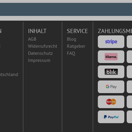
N
INHALT
SERVICE
ZAHLUNGSM
AGB
Blog
d
Widerrufsrecht
Ratgeber
Datenschutz
FAQ
Impressum
utschland