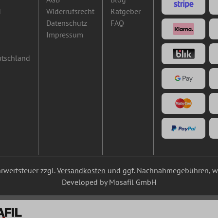
d
Widerrufsrecht
Ratgeber
Datenschutz
FAQ
Impressum
utschland
ehrwertsteuer zzgl.
Versandkosten
und ggf. Nachnahmegebühren, we
Developed by Mosafil GmbH