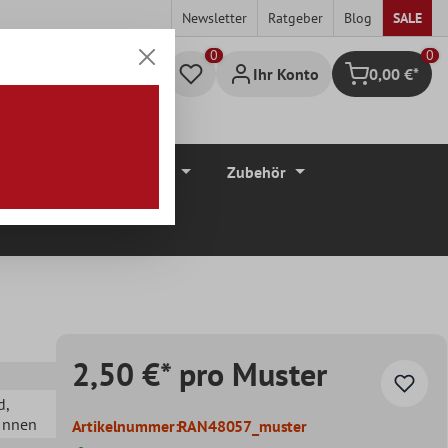
Newsletter
Ratgeber
Blog
SALE
0
Ihr Konto
0,00 €*
Warenkorb
düre
Bodenbeläge
Zubehör
2,50 €* pro Muster
d
,
 Innen
Artikelnummer:
RAN48057_muster