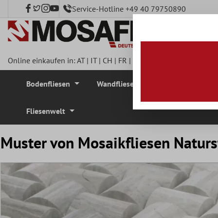
Service-Hotline +49 40 79750890
nhalt springen
Online einkaufen in:
AT
|
IT
|
CH
|
FR
|
DE
|
UK
|
CZ
|
SE
|
DK
|
BE
Bodenfliesen
Wandfliesen
Mosaikfliesen
Fliesenwelt
Muster von Mosaikfliesen Naturs