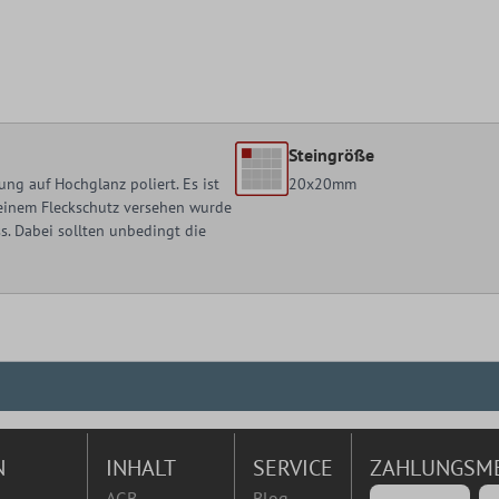
Steingröße
ng auf Hochglanz poliert. Es ist
20x20mm
t einem Fleckschutz versehen wurde
. Dabei sollten unbedingt die
N
INHALT
SERVICE
ZAHLUNGSM
AGB
Blog