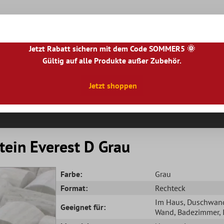
Jetzt Rabatt sichern mit dem Code SOMMER5 🌞
Gültig auf alle Produkte außer Zubehör.
|
NL
|
IE
|
ES
|
PL
|
PT
|
FI
|
GR
|
RO
|
NO
|
HU
|
BG
|
HR
|
LU
Jetzt shoppen
Natursteinfliesen
Terrassenplatten
Fliesenbor
tein Everest D Grau
Farbe:
Grau
Format:
Rechteck
Im Haus
, Duschwan
Geeignet für:
Wand
, Badezimmer
,