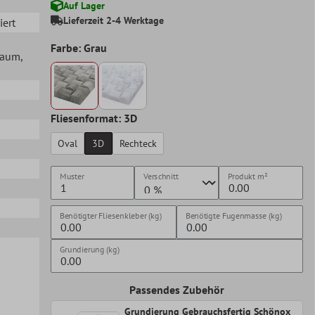
Auf Lager
Lieferzeit 2-4 Werktage
iert
Farbe: Grau
lraum
,
Fliesenformat: 3D
Oval
3D
Rechteck
Muster
Verschnitt
Produkt
m²
Benötigter Fliesenkleber (kg)
Benötigte Fugenmasse (kg)
Grundierung (kg)
Passendes Zubehör
Grundierung Gebrauchsfertig Schönox