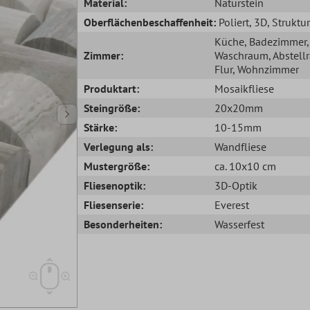
Material:
Naturstein
Oberflächenbeschaffenheit:
Poliert
, 3D
, Struktur
Küche
, Badezimmer
,
Zimmer:
Waschraum
, Abstel
Flur
, Wohnzimmer
Produktart:
Mosaikfliese
Steingröße:
20x20mm
Stärke:
10-15mm
Verlegung als:
Wandfliese
Mustergröße:
ca. 10x10 cm
Fliesenoptik:
3D-Optik
Fliesenserie:
Everest
Besonderheiten:
Wasserfest