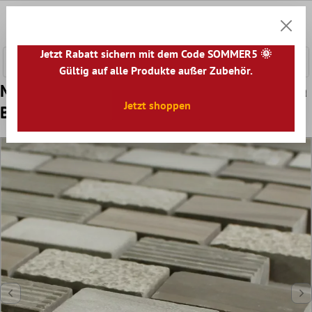
nhalt springen
0
Warenk
Jetzt Rabatt sichern mit dem Code SOMMER5 🌞
Gültig auf alle Produkte außer Zubehör.
Muster von Mosaikfliesen Naturstein Mocca
Jetzt shoppen
Braun