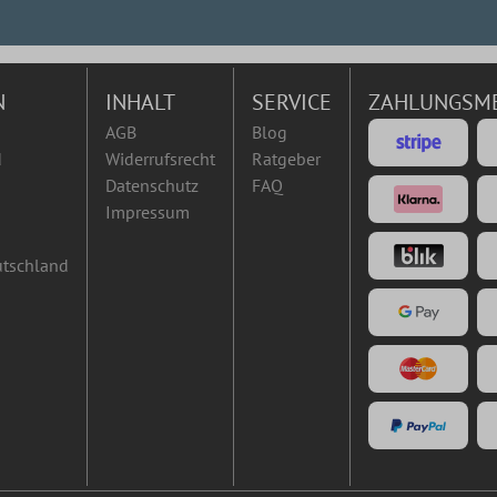
N
INHALT
SERVICE
ZAHLUNGSM
AGB
Blog
d
Widerrufsrecht
Ratgeber
Datenschutz
FAQ
Impressum
utschland