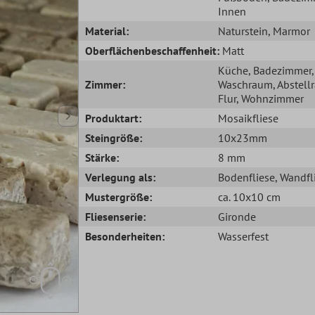
Innen
Material:
Naturstein
, Marmor
Oberflächenbeschaffenheit:
Matt
Küche
, Badezimmer
,
Zimmer:
Waschraum
, Abstel
Flur
, Wohnzimmer
Produktart:
Mosaikfliese
Steingröße:
10x23mm
Stärke:
8 mm
Verlegung als:
Bodenfliese
, Wandfl
Mustergröße:
ca. 10x10 cm
Fliesenserie:
Gironde
Besonderheiten:
Wasserfest