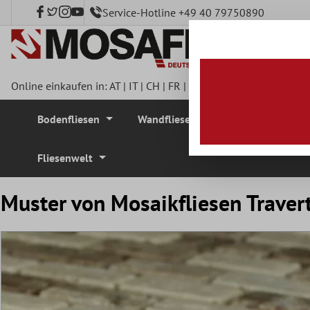
Service-Hotline +49 40 79750890
nhalt springen
Online einkaufen in:
AT
|
IT
|
CH
|
FR
|
DE
|
UK
|
CZ
|
SE
|
DK
|
BE
Bodenfliesen
Wandfliesen
Mosaikfliesen
Fliesenwelt
Muster von Mosaikfliesen Traver