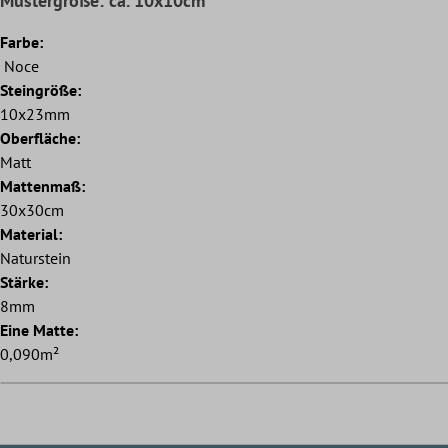
Mustergröße: ca. 10x10cm
Farbe:
Noce
Steingröße:
10x23mm
Oberfläche:
Matt
Mattenmaß:
30x30cm
Material:
Naturstein
Stärke:
8mm
Eine Matte:
0,090m²