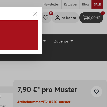
Newsletter
Ratgeber
Blog
SALE
0
Ihr Konto
0,00 €*
Warenkorb
düre
Bodenbeläge
Zubehör
7,90 €* pro Muster
d
,
Artikelnummer:
TG18550_muster
mer
,