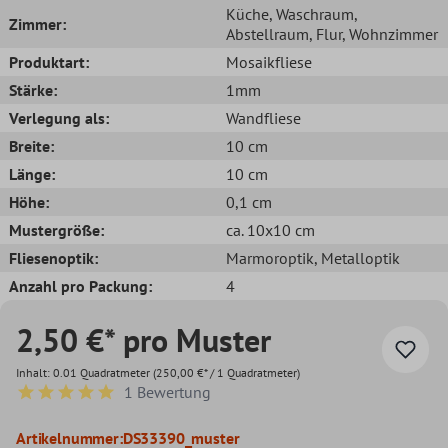
Küche
, Waschraum
,
Zimmer:
Abstellraum
, Flur
, Wohnzimmer
Produktart:
Mosaikfliese
Stärke:
1mm
Verlegung als:
Wandfliese
Breite:
10 cm
Länge:
10 cm
Höhe:
0,1 cm
Mustergröße:
ca. 10x10 cm
Fliesenoptik:
Marmoroptik
, Metalloptik
Anzahl pro Packung:
4
2,50 €* pro Muster
Inhalt:
0.01 Quadratmeter
(250,00 €* / 1 Quadratmeter)
1 Bewertung
Durchschnittliche Bewertung von 5 von 5 Sternen
Artikelnummer:
DS33390_muster