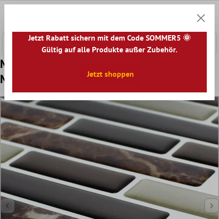
nhalt springen
0
Warenk
Jetzt Rabatt sichern mit dem Code SOMMER5 🌞
Gültig auf alle Produkte außer Zubehör.
Muster von Mosaikfliesen Vinyl Braun Mix
Jetzt shoppen
Marmoriert