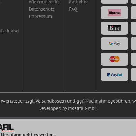
d
Widerrufsrecht
Ratgeber
Datenschutz
FAQ
Impressum
utschland
ehrwertsteuer zzgl.
Versandkosten
und ggf. Nachnahmegebühren, we
Developed by Mosafil GmbH
kies, dann geht es weiter...