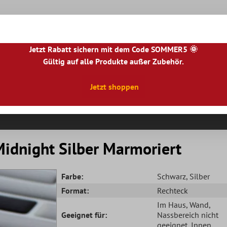
Jetzt Rabatt sichern mit dem Code SOMMER5 🌞
Gültig auf alle Produkte außer Zubehör.
|
NL
|
IE
|
ES
|
PL
|
PT
|
FI
|
GR
|
RO
|
NO
|
HU
|
BG
|
HR
|
LU
Jetzt shoppen
Natursteinfliesen
Terrassenplatten
Fliesenbor
Midnight Silber Marmoriert
Farbe:
Schwarz
, Silber
Format:
Rechteck
Im Haus
, Wand
,
Geeignet für:
Nassbereich nicht
geeignet
, Innen