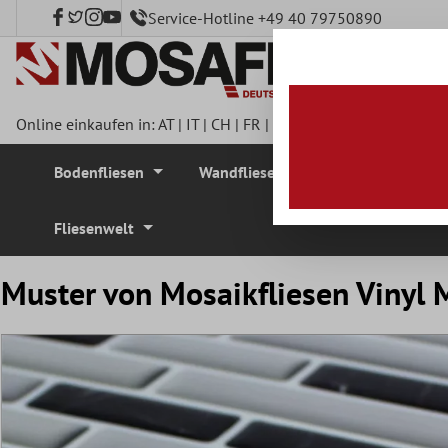
Service-Hotline +49 40 79750890
nhalt springen
Online einkaufen in:
AT
|
IT
|
CH
|
FR
|
DE
|
UK
|
CZ
|
SE
|
DK
|
BE
Bodenfliesen
Wandfliesen
Mosaikfliesen
Fliesenwelt
Muster von Mosaikfliesen Vinyl 