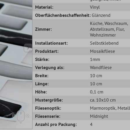
Material:
Vinyl
Oberflächenbeschaffenheit:
Glänzend
Küche
, Waschraum
,
Zimmer:
Abstellraum
, Flur
,
Wohnzimmer
Installationsart:
Selbstklebend
Produktart:
Mosaikfliese
Stärke:
1mm
Verlegung als:
Wandfliese
Breite:
10 cm
Länge:
10 cm
Höhe:
0,1 cm
Mustergröße:
ca. 10x10 cm
Fliesenoptik:
Marmoroptik
, Metal
Fliesenserie:
Midnight
Anzahl pro Packung:
4