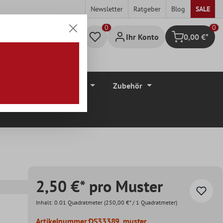
Newsletter
Ratgeber
Blog
SALE
0
Ihr Konto
0,00 €*
Warenkorb
düre
Bodenbeläge
Zubehör
2,50 €* pro Muster
Inhalt:
0.01 Quadratmeter
(250,00 €* / 1 Quadratmeter)
Artikelnummer:
DS33389_muster