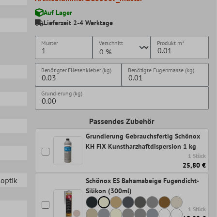
Auf Lager
Lieferzeit 2-4 Werktage
Muster
Verschnitt
Produkt
m²
Benötigter Fliesenkleber (kg)
Benötigte Fugenmasse (kg)
Grundierung (kg)
Passendes Zubehör
Grundierung Gebrauchsfertig Schönox
KH FIX Kunstharzhaftdispersion 1 kg
1 Stück
25,80 €
loptik
Schönox ES Bahamabeige Fugendicht-
Silikon (300ml)
1 Stück