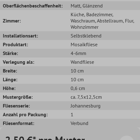
Oberflächenbeschaffenheit:
Matt
, Glänzend
Küche
, Badezimmer
,
Zimmer:
Waschraum
, Abstellraum
, Flur
,
Wohnzimmer
Installationsart:
Selbstklebend
Produktart:
Mosaikfliese
Stärke:
4-6mm
Verlegung als:
Wandfliese
Breite:
10 cm
Länge:
10 cm
Höhe:
0,6 cm
Mustergröße:
ca. 7,5x12,5cm
Fliesenserie:
Johannesburg
Anzahl pro Packung:
1
Fliesenformat:
Verbund
2,50 €* pro Muster