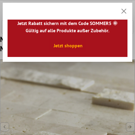
nhalt springen
0
Warenk
Jetzt Rabatt sichern mit dem Code SOMMER5 🌞
Gültig auf alle Produkte außer Zubehör.
Muster von Naturstein Marmor
Jetzt shoppen
Mosaikfliesen Johannesburg Beige